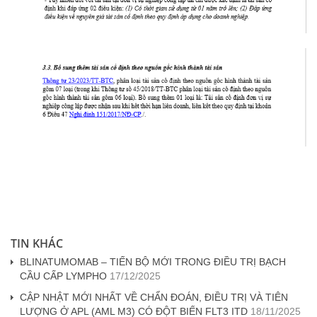
TIN KHÁC
BLINATUMOMAB – TIẾN BỘ MỚI TRONG ĐIỀU TRỊ BẠCH
CẦU CẤP LYMPHO
17/12/2025
CẬP NHẬT MỚI NHẤT VỀ CHẨN ĐOÁN, ĐIỀU TRỊ VÀ TIÊN
LƯỢNG Ở APL (AML M3) CÓ ĐỘT BIẾN FLT3 ITD
18/11/2025