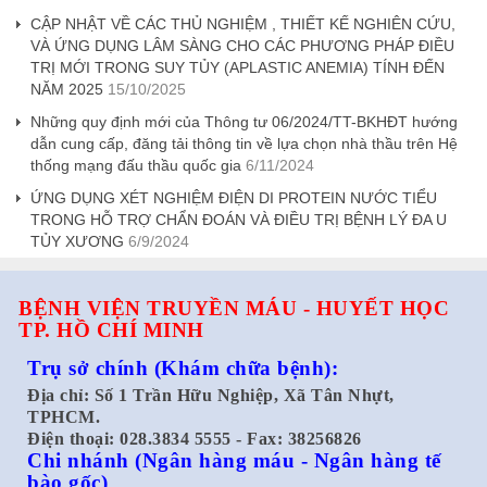
CẬP NHẬT VỀ CÁC THỦ NGHIỆM , THIẾT KẾ NGHIÊN CỨU,
VÀ ỨNG DỤNG LÂM SÀNG CHO CÁC PHƯƠNG PHÁP ĐIỀU
TRỊ MỚI TRONG SUY TỦY (APLASTIC ANEMIA) TÍNH ĐẾN
NĂM 2025
15/10/2025
Những quy định mới của Thông tư 06/2024/TT-BKHĐT hướng
dẫn cung cấp, đăng tải thông tin về lựa chọn nhà thầu trên Hệ
thống mạng đấu thầu quốc gia
6/11/2024
ỨNG DỤNG XÉT NGHIỆM ĐIỆN DI PROTEIN NƯỚC TIỂU
TRONG HỖ TRỢ CHẨN ĐOÁN VÀ ĐIỀU TRỊ BỆNH LÝ ĐA U
TỦY XƯƠNG
6/9/2024
BỆNH VIỆN TRUYỀN MÁU - HUYẾT HỌC
TP. HỒ CHÍ MINH
Trụ sở chính
(Khám chữa bệnh):
Địa chỉ: Số 1 Trần Hữu Nghiệp, Xã Tân Nhựt,
TPHCM.
Điện thoại: 028.3834 5555 - Fax: 38256826
Chi nhánh
(Ngân hàng máu - Ngân hàng tế
bào gốc)