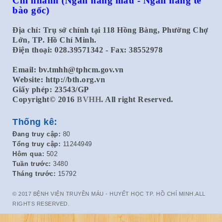
Chi nhánh
(Ngân hàng máu - Ngân hàng tế
bào gốc)
Địa chỉ: Trụ sở chính tại 118 Hồng Bàng, Phường Chợ
Lớn, TP. Hồ Chí Minh.
Điện thoại: 028.39571342 - Fax: 38552978
Email:
bv.tmhh@tphcm.gov.vn
Website: http://bth.org.vn
Giấy phép: 23543/GP
Copyright© 2016
BVHH
. All right Reserved.
Thống kê:
Đang truy cập:
80
Tổng truy cập:
11244949
Hôm qua:
502
Tuần trước:
3480
Tháng trước:
15792
© 2017 BỆNH VIỆN TRUYỀN MÁU - HUYẾT HỌC TP. HỒ CHÍ MINH.ALL
RIGHTS RESERVED.