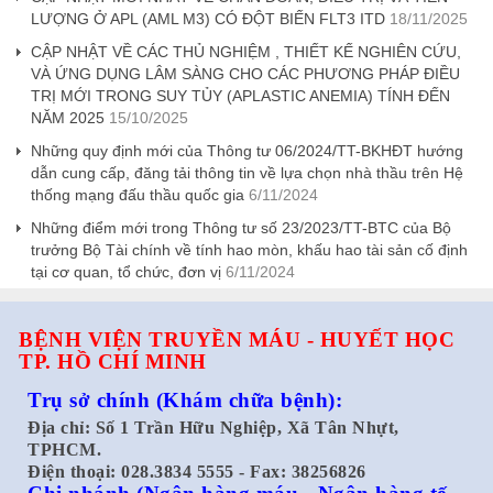
LƯỢNG Ở APL (AML M3) CÓ ĐỘT BIẾN FLT3 ITD
18/11/2025
CẬP NHẬT VỀ CÁC THỦ NGHIỆM , THIẾT KẾ NGHIÊN CỨU,
VÀ ỨNG DỤNG LÂM SÀNG CHO CÁC PHƯƠNG PHÁP ĐIỀU
TRỊ MỚI TRONG SUY TỦY (APLASTIC ANEMIA) TÍNH ĐẾN
NĂM 2025
15/10/2025
Những quy định mới của Thông tư 06/2024/TT-BKHĐT hướng
dẫn cung cấp, đăng tải thông tin về lựa chọn nhà thầu trên Hệ
thống mạng đấu thầu quốc gia
6/11/2024
Những điểm mới trong Thông tư số 23/2023/TT-BTC của Bộ
trưởng Bộ Tài chính về tính hao mòn, khấu hao tài sản cố định
tại cơ quan, tổ chức, đơn vị
6/11/2024
BỆNH VIỆN TRUYỀN MÁU - HUYẾT HỌC
TP. HỒ CHÍ MINH
Trụ sở chính
(Khám chữa bệnh):
Địa chỉ: Số 1 Trần Hữu Nghiệp, Xã Tân Nhựt,
TPHCM.
Điện thoại: 028.3834 5555 - Fax: 38256826