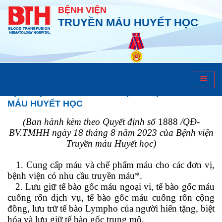
BỆNH VIỆN
TRUYỀN MÁU HUYẾT HỌC
Khám chữa bệnh
DỊCH VỤ CUNG CẤP CỦA BỆNH VIỆN TRUYỀN
MÁU HUYẾT HỌC
(Ban hành kèm theo Quyết định số
1888
/QĐ-
BV.TMHH ngày 18 tháng 8 năm 2023 của Bệnh viện
Truyền máu Huyết học)
1. Cung cấp máu và chế phẩm máu cho các đơn vị,
bệnh viện có nhu cầu truyền máu*.
2. Lưu giữ tế bào gốc máu ngoại vi, tế bào gốc máu
cuống rốn dịch vụ, tế bào gốc máu cuống rốn cộng
đồng, lưu trữ tế bào Lympho của người hiến tặng, biệt
hóa và lưu giữ tế bào gốc trung mô.