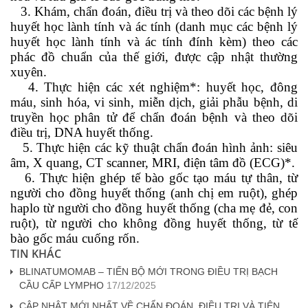
3. Khám, chẩn đoán, điều trị và theo dõi các bệnh lý
huyết học lành tính và ác tính (danh mục các bệnh lý
huyết học lành tính và ác tính đính kèm) theo các
phác đồ chuẩn của thế giới, được cập nhật thường
xuyên.
4. Thực hiện các xét nghiệm*: huyết học, đông
máu, sinh hóa, vi sinh, miễn dịch, giải phẫu bệnh, di
truyền học phân tử để chẩn đoán bệnh và theo dõi
điều trị, DNA huyết thống.
5. Thực hiện các kỹ thuật chẩn đoán hình ảnh: siêu
âm, X quang, CT scanner, MRI, điện tâm đồ (ECG)*.
6. Thực hiện ghép tế bào gốc tạo máu tự thân, từ
người cho đồng huyết thống (anh chị em ruột), ghép
haplo từ người cho đồng huyết thống (cha mẹ đẻ, con
ruột), từ người cho không đồng huyết thống, từ tế
bào gốc máu cuống rốn.
TIN KHÁC
BLINATUMOMAB – TIẾN BỘ MỚI TRONG ĐIỀU TRỊ BẠCH
CẦU CẤP LYMPHO
17/12/2025
CẬP NHẬT MỚI NHẤT VỀ CHẨN ĐOÁN, ĐIỀU TRỊ VÀ TIÊN