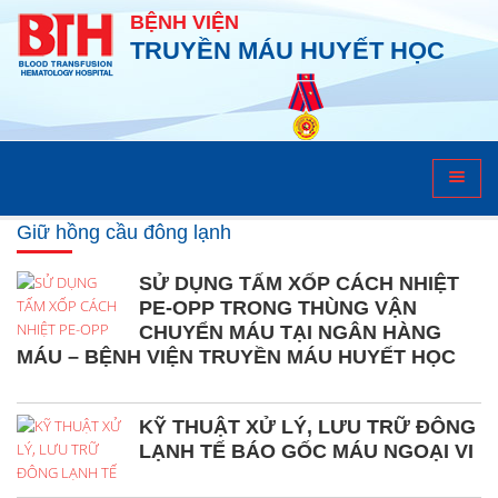
BỆNH VIỆN
TRUYỀN MÁU HUYẾT HỌC
Giữ hồng cầu đông lạnh
Giữ hồng cầu đông lạnh
SỬ DỤNG TẤM XỐP CÁCH NHIỆT
PE-OPP TRONG THÙNG VẬN
CHUYỂN MÁU TẠI NGÂN HÀNG
MÁU – BỆNH VIỆN TRUYỀN MÁU HUYẾT HỌC
KỸ THUẬT XỬ LÝ, LƯU TRỮ ĐÔNG
LẠNH TẾ BÁO GỐC MÁU NGOẠI VI