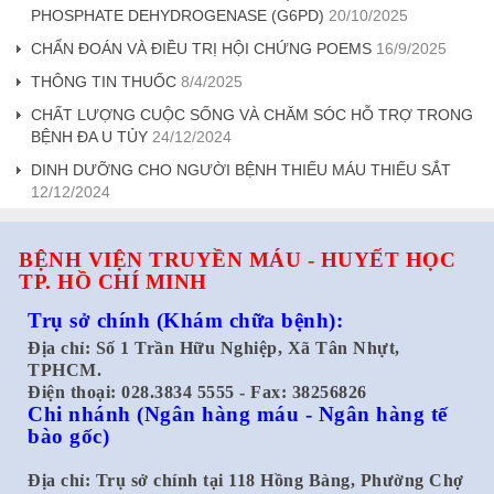
PHOSPHATE DEHYDROGENASE (G6PD)
20/10/2025
CHẨN ĐOÁN VÀ ĐIỀU TRỊ HỘI CHỨNG POEMS
16/9/2025
THÔNG TIN THUỐC
8/4/2025
CHẤT LƯỢNG CUỘC SỐNG VÀ CHĂM SÓC HỖ TRỢ TRONG
BỆNH ĐA U TỦY
24/12/2024
DINH DƯỠNG CHO NGƯỜI BỆNH THIẾU MÁU THIẾU SẮT
12/12/2024
BỆNH VIỆN TRUYỀN MÁU - HUYẾT HỌC
TP. HỒ CHÍ MINH
Trụ sở chính
(Khám chữa bệnh):
Địa chỉ: Số 1 Trần Hữu Nghiệp, Xã Tân Nhựt,
TPHCM.
Điện thoại: 028.3834 5555 - Fax: 38256826
Chi nhánh
(Ngân hàng máu - Ngân hàng tế
bào gốc)
Địa chỉ: Trụ sở chính tại 118 Hồng Bàng, Phường Chợ