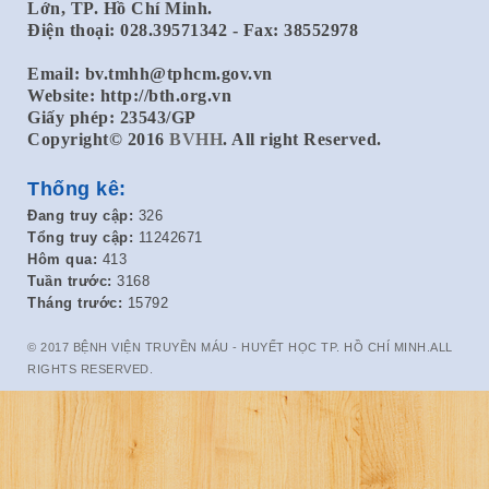
Lớn, TP. Hồ Chí Minh.
Điện thoại: 028.39571342 - Fax: 38552978
Email:
bv.tmhh@tphcm.gov.vn
Website: http://bth.org.vn
Giấy phép: 23543/GP
Copyright© 2016
BVHH
. All right Reserved.
Thống kê:
Đang truy cập:
326
Tổng truy cập:
11242671
Hôm qua:
413
Tuần trước:
3168
Tháng trước:
15792
© 2017 BỆNH VIỆN TRUYỀN MÁU - HUYẾT HỌC TP. HỒ CHÍ MINH.ALL
RIGHTS RESERVED.