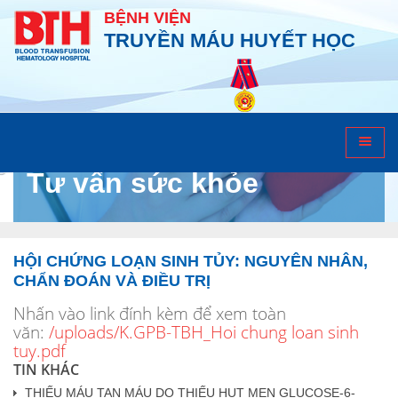
BỆNH VIỆN
TRUYỀN MÁU HUYẾT HỌC
Tư vấn sức khỏe
HỘI CHỨNG LOẠN SINH TỦY: NGUYÊN NHÂN,
CHẨN ĐOÁN VÀ ĐIỀU TRỊ
Nhấn vào link đính kèm để xem toàn
văn:
/uploads/K.GPB-TBH_Hoi chung loan sinh
tuy.pdf
TIN KHÁC
THIẾU MÁU TAN MÁU DO THIẾU HỤT MEN GLUCOSE-6-