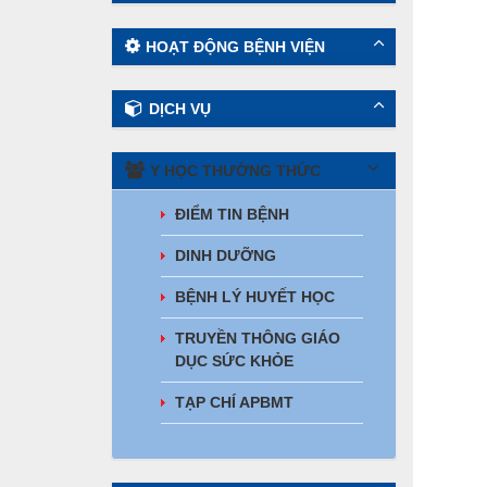
HOẠT ĐỘNG BỆNH VIỆN
DỊCH VỤ
Y HỌC THƯỜNG THỨC
ĐIỂM TIN BỆNH
DINH DƯỠNG
BỆNH LÝ HUYẾT HỌC
TRUYỀN THÔNG GIÁO
DỤC SỨC KHỎE
TẠP CHÍ APBMT