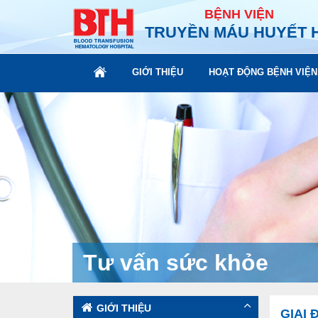
BỆNH VIỆN
TRUYỀN MÁU HUYẾT 
GIỚI THIỆU
HOẠT ĐỘNG BỆNH VIỆN
Tư vấn sức khỏe
GIỚI THIỆU
GIAI 