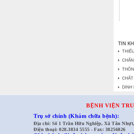
TIN K
THIẾ
CHẨN
THÔN
CHẤT
DINH
BỆNH VIỆN TRU
Trụ sở chính
(Khám chữa bệnh):
Địa chỉ: Số 1 Trần Hữu Nghiệp, Xã Tân Nhự
Điện thoại: 028.3834 5555 - Fax: 38256826