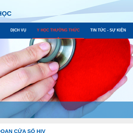
HỌC
DỊCH VỤ
Y HỌC THƯỜNG THỨC
TIN TỨC - SỰ KIỆN
ĐOẠN CỬA SỔ HIV