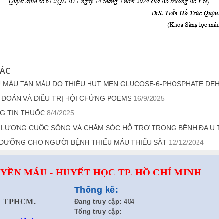
HÁC
U MÁU TAN MÁU DO THIẾU HỤT MEN GLUCOSE-6-PHOSPHATE DE
 ĐOÁN VÀ ĐIỀU TRỊ HỘI CHỨNG POEMS
16/9/2025
G TIN THUỐC
8/4/2025
 LƯỢNG CUỘC SỐNG VÀ CHĂM SÓC HỖ TRỢ TRONG BỆNH ĐA U 
 DƯỠNG CHO NGƯỜI BỆNH THIẾU MÁU THIẾU SẮT
12/12/2024
YỀN MÁU - HUYẾT HỌC TP. HỒ CHÍ MINH
Thống kê:
t, TPHCM.
Đang truy cập:
404
Tổng truy cập: