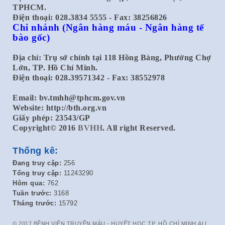
TPHCM.
Điện thoại: 028.3834 5555 - Fax: 38256826
Chi nhánh
(Ngân hàng máu - Ngân hàng tế
bào gốc)
Địa chỉ: Trụ sở chính tại 118 Hồng Bàng, Phường Chợ
Lớn, TP. Hồ Chí Minh.
Điện thoại: 028.39571342 - Fax: 38552978
Email:
bv.tmhh@tphcm.gov.vn
Website: http://bth.org.vn
Giấy phép: 23543/GP
Copyright© 2016
BVHH
. All right Reserved.
Thống kê:
Đang truy cập:
256
Tổng truy cập:
11243290
Hôm qua:
762
Tuần trước:
3168
Tháng trước:
15792
© 2017 BỆNH VIỆN TRUYỀN MÁU - HUYẾT HỌC TP. HỒ CHÍ MINH.ALL