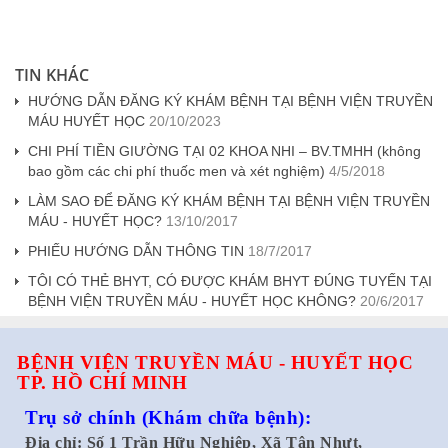
TIN KHÁC
HƯỚNG DẪN ĐĂNG KÝ KHÁM BỆNH TẠI BỆNH VIỆN TRUYỀN
MÁU HUYẾT HỌC
20/10/2023
CHI PHÍ TIỀN GIƯỜNG TẠI 02 KHOA NHI – BV.TMHH (không
bao gồm các chi phí thuốc men và xét nghiệm)
4/5/2018
LÀM SAO ĐỂ ĐĂNG KÝ KHÁM BỆNH TẠI BỆNH VIỆN TRUYỀN
MÁU - HUYẾT HỌC?
13/10/2017
PHIẾU HƯỚNG DẪN THÔNG TIN
18/7/2017
TÔI CÓ THẺ BHYT, CÓ ĐƯỢC KHÁM BHYT ĐÚNG TUYẾN TẠI
BỆNH VIỆN TRUYỀN MÁU - HUYẾT HỌC KHÔNG?
20/6/2017
BỆNH VIỆN TRUYỀN MÁU - HUYẾT HỌC
TP. HỒ CHÍ MINH
Trụ sở chính
(Khám chữa bệnh):
Địa chỉ: Số 1 Trần Hữu Nghiệp, Xã Tân Nhựt,