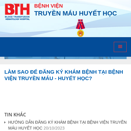
BỆNH VIỆN
TRUYỀN MÁU HUYẾT HỌC
HỎI ĐÁP
LÀM SAO ĐỂ ĐĂNG KÝ KHÁM BỆNH TẠI BỆNH
VIỆN TRUYỀN MÁU - HUYẾT HỌC?
TIN KHÁC
HƯỚNG DẪN ĐĂNG KÝ KHÁM BỆNH TẠI BỆNH VIỆN TRUYỀN
MÁU HUYẾT HỌC
20/10/2023