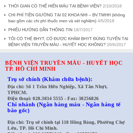
THỜI GIAN CÓ THỂ HIẾN MÁU TẠI BỆNH VIỆN?
2/10/2018
CHI PHÍ TIỀN GIƯỜNG TẠI 02 KHOA NHI – BV.TMHH (không
bao gồm các chi phí thuốc men và xét nghiệm)
4/5/2018
PHIẾU HƯỚNG DẪN THÔNG TIN
18/7/2017
TÔI CÓ THẺ BHYT, CÓ ĐƯỢC KHÁM BHYT ĐÚNG TUYẾN TẠI
BỆNH VIỆN TRUYỀN MÁU - HUYẾT HỌC KHÔNG?
20/6/2017
BỆNH VIỆN TRUYỀN MÁU - HUYẾT HỌC
TP. HỒ CHÍ MINH
Trụ sở chính
(Khám chữa bệnh):
Địa chỉ: Số 1 Trần Hữu Nghiệp, Xã Tân Nhựt,
TPHCM.
Điện thoại: 028.3834 5555 - Fax: 38256826
Chi nhánh
(Ngân hàng máu - Ngân hàng tế
bào gốc)
Địa chỉ: Trụ sở chính tại 118 Hồng Bàng, Phường Chợ
Lớn, TP. Hồ Chí Minh.