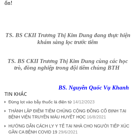
ổn!
TS. BS CKII Trương Thị Kim Dung đang thực hiện
khám sàng lọc trước tiêm
TS. BS CKII Trương Thị Kim Dung cùng các học
trò, đồng nghiệp trong đội tiêm chủng BTH
BS. Nguyễn Quốc Vụ Khanh
TIN KHÁC
Đừng lọt vào bẫy thuốc lá điện tử
14/12/2023
THÀNH LẬP ĐIỀM TIÊM CHỦNG CỘNG ĐỒNG CỐ ĐỊNH TẠI
BỆNH VIỆN TRUYỀN MÁU HUYẾT HỌC
16/8/2021
HƯỚNG DẪN CÁCH LY Y TẾ TẠI NHÀ CHO NGƯỜI TIẾP XÚC
GẦN CA BỆNH COVID 19
29/6/2021