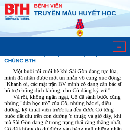
BỆNH VIỆN
TRUYỀN MÁU HUYẾT HỌC
Điểm tin bệnh
BÔNG HỒNG ĐẶC BIỆT CỦA BIỆT ĐỘI TIÊM
CHỦNG BTH
Một buổi tối cuối hè khi Sài Gòn đang rực lửa,
mình đã nhận được một tin nhắn vô cùng xúc động:
"Khanh ơi, các mặt trận BV mình có đang cần bác sĩ
hỗ trợ chống dịch không, cho Cô đăng ký với".
Và rồi, không ngần ngại, Cô đã sánh bước cũng
những "đứa học trò" của Cô, những bác sĩ, điều
dưỡng, kỹ thuật viên trước kia đều được Cô từng
bước dắt dìu trên con đường Y thuật; và giờ đây, khi
mà Sài Gòn đang ở trong trạng thái căng thẳng nhất,
Cô đã không do dự đứng vào hàng ngũ những nhân