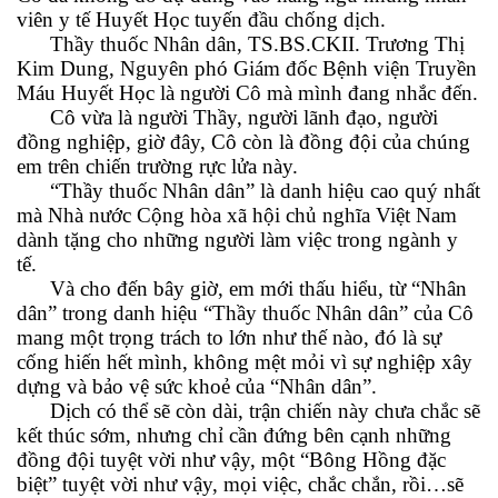
viên y tế Huyết Học tuyến đầu chống dịch.
Thầy thuốc Nhân dân, TS.BS.CKII. Trương Thị
Kim Dung, Nguyên phó Giám đốc Bệnh viện Truyền
Máu Huyết Học là người Cô mà mình đang nhắc đến.
Cô vừa là người Thầy, người lãnh đạo, người
đồng nghiệp, giờ đây, Cô còn là đồng đội của chúng
em trên chiến trường rực lửa này.
“Thầy thuốc Nhân dân” là danh hiệu cao quý nhất
mà Nhà nước Cộng hòa xã hội chủ nghĩa Việt Nam
dành tặng cho những người làm việc trong ngành y
tế.
Và cho đến bây giờ, em mới thấu hiểu, từ “Nhân
dân” trong danh hiệu “Thầy thuốc Nhân dân” của Cô
mang một trọng trách to lớn như thế nào, đó là sự
cống hiến hết mình, không mệt mỏi vì sự nghiệp xây
dựng và bảo vệ sức khoẻ của “Nhân dân”.
Dịch có thể sẽ còn dài, trận chiến này chưa chắc sẽ
kết thúc sớm, nhưng chỉ cần đứng bên cạnh những
đồng đội tuyệt vời như vậy, một “Bông Hồng đặc
biệt” tuyệt vời như vậy, mọi việc, chắc chắn, rồi…sẽ