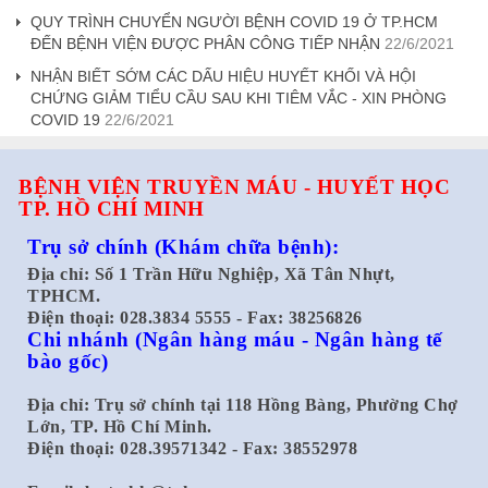
QUY TRÌNH CHUYỂN NGƯỜI BỆNH COVID 19 Ở TP.HCM
ĐẾN BỆNH VIỆN ĐƯỢC PHÂN CÔNG TIẾP NHẬN
22/6/2021
NHẬN BIẾT SỚM CÁC DẤU HIỆU HUYẾT KHỐI VÀ HỘI
CHỨNG GIẢM TIỂU CẦU SAU KHI TIÊM VẮC - XIN PHÒNG
COVID 19
22/6/2021
BỆNH VIỆN TRUYỀN MÁU - HUYẾT HỌC
TP. HỒ CHÍ MINH
Trụ sở chính
(Khám chữa bệnh):
Địa chỉ: Số 1 Trần Hữu Nghiệp, Xã Tân Nhựt,
TPHCM.
Điện thoại: 028.3834 5555 - Fax: 38256826
Chi nhánh
(Ngân hàng máu - Ngân hàng tế
bào gốc)
Địa chỉ: Trụ sở chính tại 118 Hồng Bàng, Phường Chợ
Lớn, TP. Hồ Chí Minh.
Điện thoại: 028.39571342 - Fax: 38552978