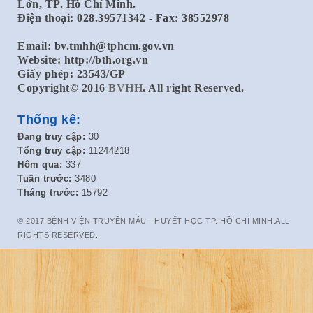
Lớn, TP. Hồ Chí Minh.
Điện thoại: 028.39571342 - Fax: 38552978
Email:
bv.tmhh@tphcm.gov.vn
Website: http://bth.org.vn
Giấy phép: 23543/GP
Copyright© 2016
BVHH
. All right Reserved.
Thống kê:
Đang truy cập:
30
Tổng truy cập:
11244218
Hôm qua:
337
Tuần trước:
3480
Tháng trước:
15792
© 2017 BỆNH VIỆN TRUYỀN MÁU - HUYẾT HỌC TP. HỒ CHÍ MINH.ALL
RIGHTS RESERVED.