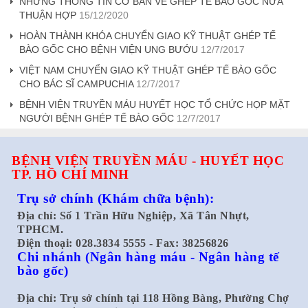
NHỮNG THÔNG TIN CƠ BẢN VỀ GHÉP TẾ BÀO GỐC NỮA
THUẬN HỢP
15/12/2020
HOÀN THÀNH KHÓA CHUYỂN GIAO KỸ THUẬT GHÉP TẾ
BÀO GỐC CHO BỆNH VIỆN UNG BƯỚU
12/7/2017
VIỆT NAM CHUYỂN GIAO KỸ THUẬT GHÉP TẾ BÀO GỐC
CHO BÁC SĨ CAMPUCHIA
12/7/2017
BỆNH VIỆN TRUYỀN MÁU HUYẾT HỌC TỔ CHỨC HỌP MẶT
NGƯỜI BỆNH GHÉP TẾ BÀO GỐC
12/7/2017
BỆNH VIỆN TRUYỀN MÁU - HUYẾT HỌC
TP. HỒ CHÍ MINH
Trụ sở chính
(Khám chữa bệnh):
Địa chỉ: Số 1 Trần Hữu Nghiệp, Xã Tân Nhựt,
TPHCM.
Điện thoại: 028.3834 5555 - Fax: 38256826
Chi nhánh
(Ngân hàng máu - Ngân hàng tế
bào gốc)
Địa chỉ: Trụ sở chính tại 118 Hồng Bàng, Phường Chợ