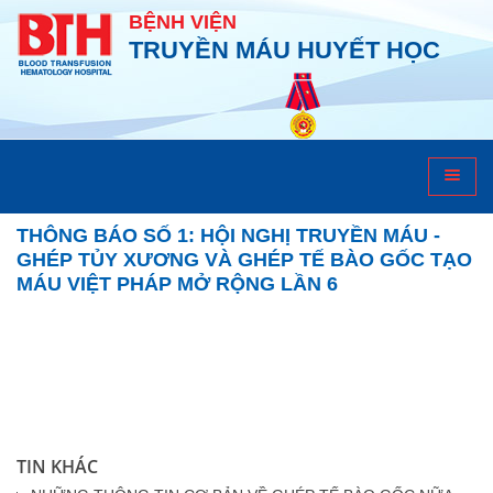
BỆNH VIỆN
TRUYỀN MÁU HUYẾT HỌC
Ghép tế bào gốc
THÔNG BÁO SỐ 1: HỘI NGHỊ TRUYỀN MÁU -
GHÉP TỦY XƯƠNG VÀ GHÉP TẾ BÀO GỐC TẠO
MÁU VIỆT PHÁP MỞ RỘNG LẦN 6
TIN KHÁC