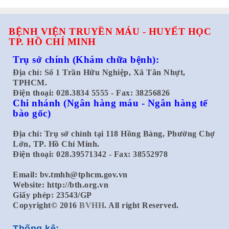
BỆNH VIỆN TRUYỀN MÁU - HUYẾT HỌC
TP. HỒ CHÍ MINH
Trụ sở chính
(Khám chữa bệnh):
Địa chỉ: Số 1 Trần Hữu Nghiệp, Xã Tân Nhựt,
TPHCM.
Điện thoại: 028.3834 5555 - Fax: 38256826
Chi nhánh
(Ngân hàng máu - Ngân hàng tế
bào gốc)
Địa chỉ: Trụ sở chính tại 118 Hồng Bàng, Phường Chợ
Lớn, TP. Hồ Chí Minh.
Điện thoại: 028.39571342 - Fax: 38552978
Email:
bv.tmhh@tphcm.gov.vn
Website: http://bth.org.vn
Giấy phép: 23543/GP
Copyright© 2016
BVHH
. All right Reserved.
Thống kê: