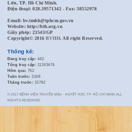
Lớn, TP. Hồ Chí Minh.
Điện thoại: 028.39571342 - Fax: 38552978
Email:
bv.tmhh@tphcm.gov.vn
Website: http://bth.org.vn
Giấy phép: 23543/GP
Copyright© 2016
BVHH
. All right Reserved.
Thống kê:
Đang truy cập:
442
Tổng truy cập:
11243476
Hôm qua:
762
Tuần trước:
3168
Tháng trước:
15792
© 2017 BỆNH VIỆN TRUYỀN MÁU - HUYẾT HỌC TP. HỒ CHÍ MINH.ALL
RIGHTS RESERVED.