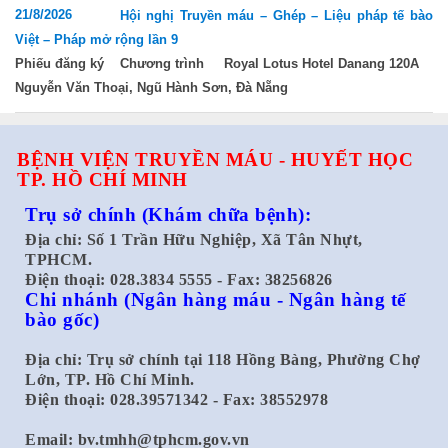
21/8/2026
Hội nghị Truyền máu – Ghép – Liệu pháp tế bào
Việt – Pháp mở rộng lần 9
Phiếu đăng ký
Chương trình
Royal Lotus Hotel Danang 120A
Nguyễn Văn Thoại, Ngũ Hành Sơn, Đà Nẵng
BỆNH VIỆN TRUYỀN MÁU - HUYẾT HỌC
TP. HỒ CHÍ MINH
Trụ sở chính
(Khám chữa bệnh):
Địa chỉ: Số 1 Trần Hữu Nghiệp, Xã Tân Nhựt,
TPHCM.
Điện thoại: 028.3834 5555 - Fax: 38256826
Chi nhánh
(Ngân hàng máu - Ngân hàng tế
bào gốc)
Địa chỉ: Trụ sở chính tại 118 Hồng Bàng, Phường Chợ
Lớn, TP. Hồ Chí Minh.
Điện thoại: 028.39571342 - Fax: 38552978
Email:
bv.tmhh@tphcm.gov.vn