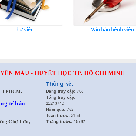
Thư viện
Văn bản bệnh viện
YỀN MÁU - HUYẾT HỌC TP. HỒ CHÍ MINH
Thống kê:
t, TPHCM.
Đang truy cập:
708
Tổng truy cập:
ng tế bào
11243742
Hôm qua:
762
Tuần trước:
3168
ường Chợ Lớn,
Tháng trước:
15792