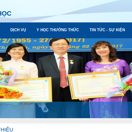
HỌC
DỊCH VỤ
Y HỌC THƯỜNG THỨC
TIN TỨC - SỰ KIỆN
THIỆU