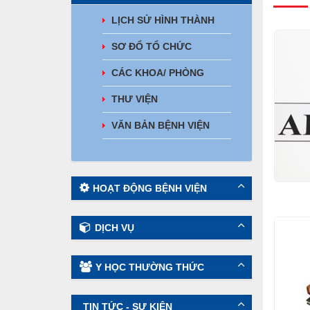
LỊCH SỬ HÌNH THÀNH
SƠ ĐỔ TỔ CHỨC
CÁC KHOA/ PHÒNG
THƯ VIỆN
VĂN BẢN BỆNH VIỆN
HOẠT ĐỘNG BỆNH VIỆN
DỊCH VỤ
Y HỌC THƯỜNG THỨC
TIN TỨC - SỰ KIỆN