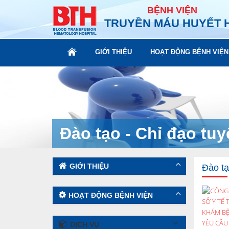
BỆNH VIỆN
TRUYỀN MÁU HUYẾT 
GIỚI THIỆU
HOẠT ĐỘNG BỆNH VIỆN
Đào tạo - Chỉ đạo tu
GIỚI THIỆU
Đào tạ
HOẠT ĐỘNG BỆNH VIỆN
DỊCH VỤ