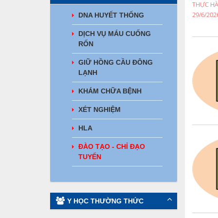
DNA HUYẾT THỐNG
DỊCH VỤ MÁU CUỐNG
RỐN
GIỮ HỒNG CẦU ĐÔNG
LẠNH
KHÁM CHỮA BỆNH
XÉT NGHIỆM
HLA
ĐÀO TẠO - CHỈ ĐẠO
TUYẾN
Y HỌC THƯỜNG THỨC