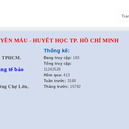
Tra
YỀN MÁU - HUYẾT HỌC TP. HỒ CHÍ MINH
Thống kê:
t, TPHCM.
Đang truy cập:
183
Tổng truy cập:
ng tế bào
11242528
Hôm qua:
413
Tuần trước:
3168
ường Chợ Lớn,
Tháng trước:
15792