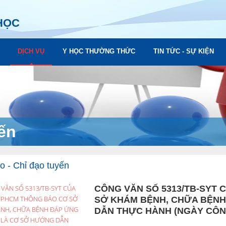
HỌC
DỊCH VỤ
Y HỌC THƯỜNG THỨC
TIN TỨC - SỰ KIỆN
yến
o - Chỉ đạo tuyến
CÔNG VĂN SỐ 5313/TB-SYT 
SỞ KHÁM BỆNH, CHỮA BỆNH
DẪN THỰC HÀNH (NGÀY CÔNG 