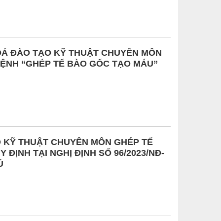
OÁ ĐÀO TẠO KỸ THUẬT CHUYÊN MÔN
ỆNH “GHÉP TẾ BÀO GỐC TẠO MÁU”
 KỸ THUẬT CHUYÊN MÔN GHÉP TẾ
ĐỊNH TẠI NGHỊ ĐỊNH SỐ 96/2023/NĐ-
Ủ