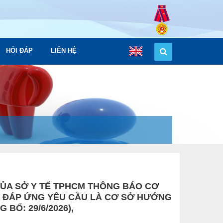
HỎI ĐÁP
LIÊN HỆ
CỦA SỞ Y TẾ TPHCM THÔNG BÁO CƠ
 ĐÁP ỨNG YÊU CẦU LÀ CƠ SỞ HƯỚNG
BỐ: 29/6/2026),