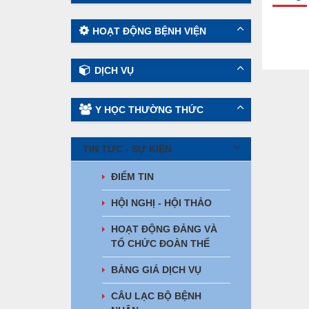
HOẠT ĐỘNG BỆNH VIỆN
DỊCH VỤ
Y HỌC THƯỜNG THỨC
TIN TỨC - SỰ KIỆN
ĐIỂM TIN
HỘI NGHỊ - HỘI THẢO
HOẠT ĐỘNG ĐẢNG VÀ
TỔ CHỨC ĐOÀN THỂ
BẢNG GIÁ DỊCH VỤ
CÂU LẠC BỘ BỆNH