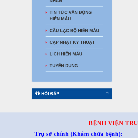
NHÂN
TIN TỨC VẬN ĐỘNG
HIẾN MÁU
CÂU LẠC BỘ HIẾN MÁU
CẬP NHẬT KỸ THUẬT
LỊCH HIẾN MÁU
TUYỂN DỤNG
HỎI ĐÁP
BỆNH VIỆN TRU
Trụ sở chính
(Khám chữa bệnh):