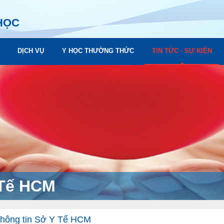
HỌC
DỊCH VỤ
Y HỌC THƯỜNG THỨC
TIN TỨC - SỰ KIỆN
 Tế HCM
thông tin Sở Y Tế HCM