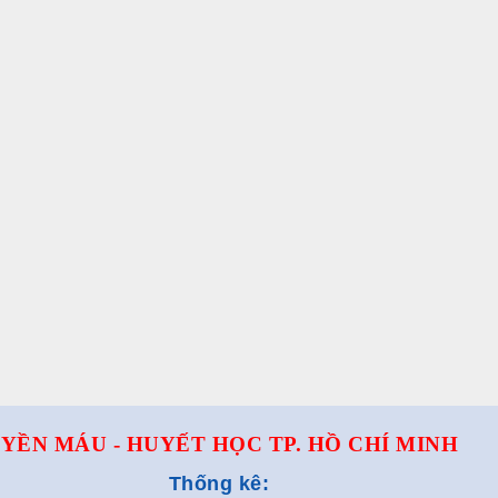
YỀN MÁU - HUYẾT HỌC TP. HỒ CHÍ MINH
Thống kê: