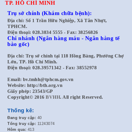
TP. HỒ CHÍ MINH
Trụ sở chính
(Khám chữa bệnh):
Địa chỉ: Số 1 Trần Hữu Nghiệp, Xã Tân Nhựt,
TPHCM.
Điện thoại: 028.3834 5555 - Fax: 38256826
Chi nhánh
(Ngân hàng máu - Ngân hàng tế
bào gốc)
Địa chỉ: Trụ sở chính tại 118 Hồng Bàng, Phường Chợ
Lớn, TP. Hồ Chí Minh.
Điện thoại: 028.39571342 - Fax: 38552978
Email:
bv.tmhh@tphcm.gov.vn
Website: http://bth.org.vn
Giấy phép: 23543/GP
Copyright© 2016
BVHH
. All right Reserved.
Thống kê:
Đang truy cập:
40
Tổng truy cập:
11243074
Hôm qua:
413