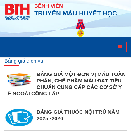
BỆNH VIỆN
TRUYỀN MÁU HUYẾT HỌC
Bảng giá dịch vụ
Bảng giá dịch vụ
BẢNG GIÁ MỘT ĐƠN VỊ MÁU TOÀN
PHẦN, CHẾ PHẨM MÁU ĐẠT TIÊU
CHUẨN CUNG CẤP CÁC CƠ SỞ Y
TẾ NGOÀI CÔNG LẬP
BẢNG GIÁ THUỐC NỘI TRÚ NĂM
2025 -2026