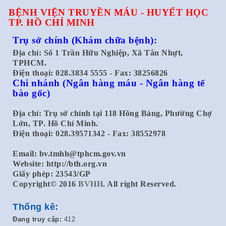
BỆNH VIỆN TRUYỀN MÁU - HUYẾT HỌC
TP. HỒ CHÍ MINH
Trụ sở chính
(Khám chữa bệnh):
Địa chỉ: Số 1 Trần Hữu Nghiệp, Xã Tân Nhựt,
TPHCM.
Điện thoại: 028.3834 5555 - Fax: 38256826
Chi nhánh
(Ngân hàng máu - Ngân hàng tế
bào gốc)
Địa chỉ: Trụ sở chính tại 118 Hồng Bàng, Phường Chợ
Lớn, TP. Hồ Chí Minh.
Điện thoại: 028.39571342 - Fax: 38552978
Email:
bv.tmhh@tphcm.gov.vn
Website: http://bth.org.vn
Giấy phép: 23543/GP
Copyright© 2016
BVHH
. All right Reserved.
Thống kê:
Đang truy cập:
412