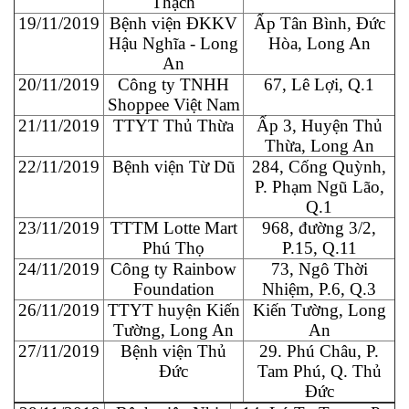
Thạch
19/11/2019
Bệnh viện ĐKKV
Ấp Tân Bình, Đức
Hậu Nghĩa - Long
Hòa, Long An
An
20/11/2019
Công ty TNHH
67, Lê Lợi, Q.1
Shoppee Việt Nam
21/11/2019
TTYT Thủ Thừa
Ấp 3, Huyện Thủ
Thừa, Long An
22/11/2019
Bệnh viện Từ Dũ
284, Cống Quỳnh,
P. Phạm Ngũ Lão,
Q.1
23/11/2019
TTTM Lotte Mart
968, đường 3/2,
Phú Thọ
P.15, Q.11
24/11/2019
Công ty Rainbow
73, Ngô Thời
Foundation
Nhiệm, P.6, Q.3
26/11/2019
TTYT huyện Kiến
Kiến Tường, Long
Tường, Long An
An
27/11/2019
Bệnh viện Thủ
29. Phú Châu, P.
Đức
Tam Phú, Q. Thủ
Đức