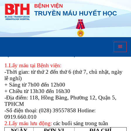
BỆNH VIỆN
TRUYỀN MÁU HUYẾT HỌC
Lịch hiến máu
LỊCH LẤY MÁU TÌNH NGUYỆN THÁNG 11/2019
1.Lấy máu tại Bệnh viện:
-Thời gian: từ thứ 2 đến thứ 6 (thứ 7, chủ nhật, ngày
lễ nghỉ)
+ Sáng từ 7h00 đến 12h00
+ Chiều từ 13h30 đến 16h30
-Địa điểm: 118, Hồng Bàng, Phường 12, Quận 5,
TPHCM
-Số điện thoại: (028) 39557858 Hotline:
0919.660.010
2.Lấy máu lưu động:
các buổi sáng trong tuần
NGÀY
ĐƠN VỊ
ĐỊA CHỈ