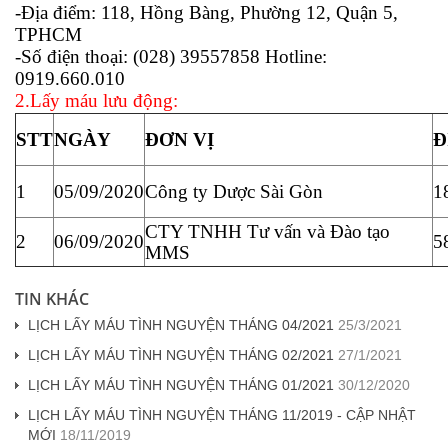
-Địa điểm: 118, Hồng Bàng, Phường 12, Quận 5,
TPHCM
-Số điện thoại: (028) 39557858 Hotline:
0919.660.010
2.Lấy máu lưu động:
STT
NGÀY
ĐƠN VỊ
Đ
1
05/09/2020
Công ty Dược Sài Gòn
1
CTY TNHH Tư vấn và Đào tạo
2
06/09/2020
5
MMS
TIN KHÁC
LỊCH LẤY MÁU TÌNH NGUYỆN THÁNG 04/2021
25/3/2021
LỊCH LẤY MÁU TÌNH NGUYỆN THÁNG 02/2021
27/1/2021
LỊCH LẤY MÁU TÌNH NGUYỆN THÁNG 01/2021
30/12/2020
LỊCH LẤY MÁU TÌNH NGUYỆN THÁNG 11/2019 - CẬP NHẬT
MỚI
18/11/2019