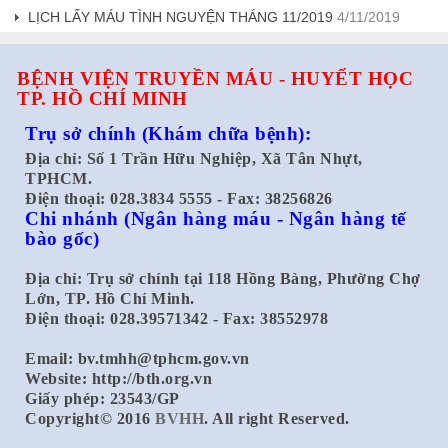
LỊCH LẤY MÁU TÌNH NGUYỆN THÁNG 11/2019
4/11/2019
BỆNH VIỆN TRUYỀN MÁU - HUYẾT HỌC
TP. HỒ CHÍ MINH
Trụ sở chính
(Khám chữa bệnh):
Địa chỉ: Số 1 Trần Hữu Nghiệp, Xã Tân Nhựt,
TPHCM.
Điện thoại: 028.3834 5555 - Fax: 38256826
Chi nhánh
(Ngân hàng máu - Ngân hàng tế
bào gốc)
Địa chỉ: Trụ sở chính tại 118 Hồng Bàng, Phường Chợ
Lớn, TP. Hồ Chí Minh.
Điện thoại: 028.39571342 - Fax: 38552978
Email:
bv.tmhh@tphcm.gov.vn
Website: http://bth.org.vn
Giấy phép: 23543/GP
Copyright© 2016
BVHH
. All right Reserved.