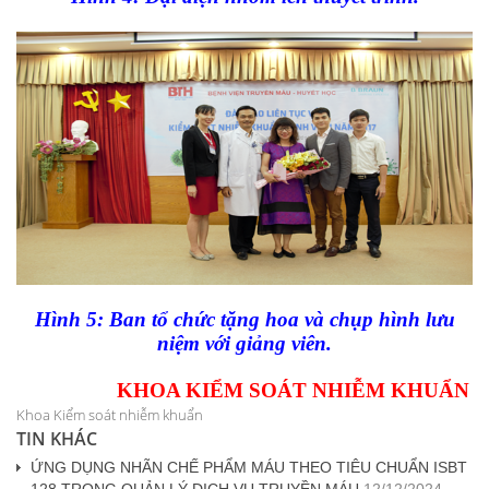
Hình 5: Ban tổ chức tặng hoa và chụp hình lưu
niệm với giảng viên.
KHOA KIỂM SOÁT NHIỄM KHUẨN
Khoa Kiểm soát nhiễm khuẩn
TIN KHÁC
ỨNG DỤNG NHÃN CHẾ PHẨM MÁU THEO TIÊU CHUẨN ISBT
128 TRONG QUẢN LÝ DỊCH VỤ TRUYỀN MÁU
12/12/2024