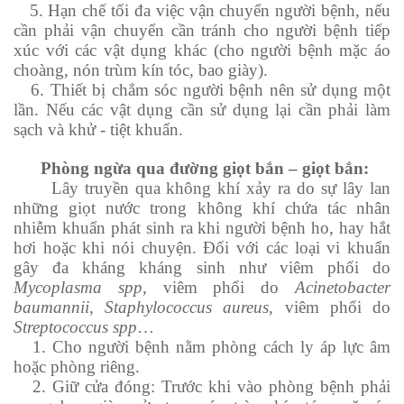
5. Hạn chế tối đa việc vận chuyển người bệnh, nếu
cần phải vận chuyển cần tránh cho người bệnh tiếp
xúc với các vật dụng khác (cho người bệnh mặc áo
choàng, nón trùm kín tóc, bao giày).
6. Thiết bị chắm sóc người bệnh nên sử dụng một
lần. Nếu các vật dụng cần sử dụng lại cần phải làm
sạch và khử - tiệt khuẩn.
Phòng ngừa qua đường giọt bắn – giọt bắn:
Lây truyền qua không khí xảy ra do sự lây lan
những giọt nước trong không khí chứa tác nhân
nhiễm khuẩn phát sinh ra khi người bệnh ho, hay hắt
hơi hoặc khi nói chuyện. Đối với các loại vi khuẩn
gây đa kháng kháng sinh như viêm phổi do
Mycoplasma spp
, viêm phổi do
Acinetobacter
baumannii
,
Staphylococcus aureus
, viêm phổi do
Streptococcus spp
…
1. Cho người bệnh nằm phòng cách ly áp lực âm
hoặc phòng riêng.
2. Giữ cửa đóng: Trước khi vào phòng bệnh phải