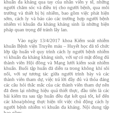
khuẩn đa kháng qua tay của nhân viên y tế, những
người chăm sóc và điều trị cho người bệnh, qua môi
trường và thiết bị bị nhiễm, bao gồm việc phát hiện
sớm, cách ly và báo cáo các trường hợp người bệnh
nhiễm vi khuẩn đa kháng kháng sinh là những biện
pháp quan trọng để tránh lây lan.
Vào ngày 13/4/2017 khoa Kiểm soát nhiễm
khuẩn Bệnh viện Truyền máu – Huyết học đã tổ chức
lớp tập huấn về quy trình cách ly người bệnh nhiễm
vi khuẩn đa kháng kháng sinh, với sự có mặt đông đủ
thành viên Hội đồng và Mạng lưới kiểm soát nhiễm
khuẩn. Buổi tập huấn đã diễn ra trong không khí sôi
nổi, với sự tương tác giữa người trình bày và các
thành viên tham dự, việc trả lời đầy đủ và thỏa đáng
các câu hỏi thắc mắc của các thành viên tham dự nên
đã đem lại những hiệu quả thiết thực, đầu tiên là các
bài kiểm tra sau tập huấn đều đạt kết quả tốt, kế đến
các khoa/phòng thực hiện tốt việc chủ động cách ly
người bệnh nhiễm vi khuẩn đa kháng. Nội dung tập
bao gồm: