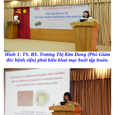
Hình 1: TS. BS. Trương Thị Kim Dung (Phó Giám
đốc bệnh viện) phát biểu khai mạc buổi tập huấn.