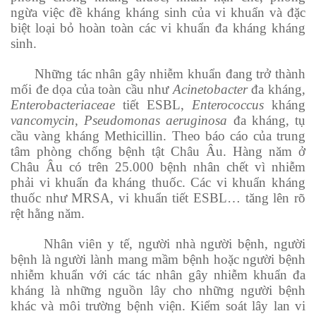
ngừa việc đề kháng kháng sinh của vi khuẩn và đặc
biệt loại bỏ hoàn toàn các vi khuẩn đa kháng kháng
sinh.
Những tác nhân gây nhiễm khuẩn đang trở thành
mối đe dọa của toàn cầu như
Acinetobacter
đa kháng,
Enterobacteriaceae
tiết ESBL,
Enterococcus
kháng
vancomycin
,
Pseudomonas aeruginosa
đa kháng, tụ
cầu vàng kháng Methicillin. Theo báo cáo của trung
tâm phòng chống bệnh tật Châu Âu. Hàng năm ở
Châu Âu có trên 25.000 bệnh nhân chết vì nhiễm
phải vi khuẩn đa kháng thuốc. Các vi khuẩn kháng
thuốc như MRSA, vi khuẩn tiết ESBL… tăng lên rõ
rệt hằng năm.
Nhân viên y tế, người nhà người bệnh, người
bệnh là người lành mang mầm bệnh hoặc người bệnh
nhiễm khuẩn với các tác nhân gây nhiễm khuẩn đa
kháng là những nguồn lây cho những người bệnh
khác và môi trường bệnh viện. Kiểm soát lây lan vi