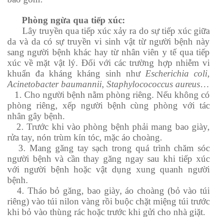
Phòng ngừa qua tiếp xúc:
Lây truyền qua tiếp xúc xảy ra do sự tiếp xúc giữa
da và da có sự truyền vi sinh vật từ người bệnh này
sang người bệnh khác hay từ nhân viên y tế qua tiếp
xúc về mặt vật lý. Đối với các trường hợp nhiễm vi
khuẩn đa kháng kháng sinh như
Escherichia coli
,
Acinetobacter baumannii
,
Staphylocococcus aureus
…
1. Cho người bệnh nằm phòng riêng. Nếu không có
phòng riêng, xếp người bệnh cùng phòng với tác
nhân gây bệnh.
2. Trước khi vào phòng bệnh phải mang bao giày,
rửa tay, nón trùm kín tóc, mặc áo choàng.
3. Mang găng tay sạch trong quá trình chăm sóc
người bệnh và cần thay găng ngay sau khi tiếp xúc
với người bệnh hoặc vật dụng xung quanh người
bệnh.
4. Tháo bỏ găng, bao giày, áo choàng (bỏ vào túi
riêng) vào túi nilon vàng rồi buộc chặt miệng túi trước
khi bỏ vào thùng rác hoặc trước khi gửi cho nhà giặt.