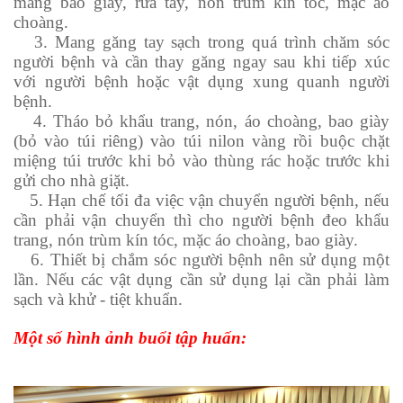
mang bao giày, rửa tay, nón trùm kín tóc, mặc áo
choàng.
3. Mang găng tay sạch trong quá trình chăm sóc
người bệnh và cần thay găng ngay sau khi tiếp xúc
với người bệnh hoặc vật dụng xung quanh người
bệnh.
4. Tháo bỏ khẩu trang, nón, áo choàng, bao giày
(bỏ vào túi riêng) vào túi nilon vàng rồi buộc chặt
miệng túi trước khi bỏ vào thùng rác hoặc trước khi
gửi cho nhà giặt.
5. Hạn chế tối đa việc vận chuyển người bệnh, nếu
cần phải vận chuyển thì cho người bệnh đeo khẩu
trang, nón trùm kín tóc, mặc áo choàng, bao giày.
6. Thiết bị chắm sóc người bệnh nên sử dụng một
lần. Nếu các vật dụng cần sử dụng lại cần phải làm
sạch và khử - tiệt khuẩn.
Một số hình ảnh buổi tập huấn: