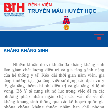
BỆNH VIỆN
TRUYỀN MÁU HUYẾT HỌC
Cập nhật kỹ thuật
TẬP HUẤN QUY TRÌNH CÁCH LY VI KHUẨN ĐA
KHÁNG KHÁNG SINH
Nhiễm khuẩn do vi khuẩn đa kháng kháng sinh
làm giảm chất lượng điều trị và gia tăng gánh nặng
của hệ thống y tế: Kéo dài thời gian nằm viện, gia
tăng thương tật, gia tăng việc sử dụng các dịch vụ y
tế, gia tăng thêm chi phí điều trị và gia tăng tỷ lệ tử
vong. Bộ Y tế cũng rất nổ lực trong việc đề ra các
phương pháp nhằm ngăn chặn các vấn đề về đề
kháng kháng sinh thông qua các kế hoạch quốc gia
phòng chống kháng thuốc, nhằm hạn chế, phòng