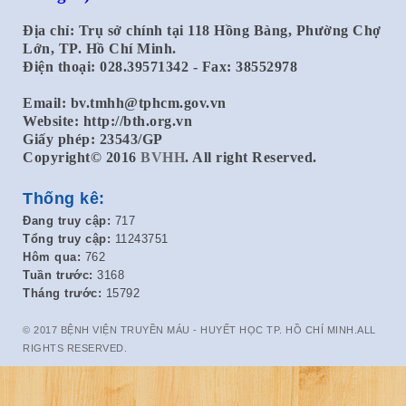
Địa chỉ: Trụ sở chính tại 118 Hồng Bàng, Phường Chợ
Lớn, TP. Hồ Chí Minh.
Điện thoại: 028.39571342 - Fax: 38552978
Email:
bv.tmhh@tphcm.gov.vn
Website: http://bth.org.vn
Giấy phép: 23543/GP
Copyright© 2016
BVHH
. All right Reserved.
Thống kê:
Đang truy cập:
717
Tổng truy cập:
11243751
Hôm qua:
762
Tuần trước:
3168
Tháng trước:
15792
© 2017 BỆNH VIỆN TRUYỀN MÁU - HUYẾT HỌC TP. HỒ CHÍ MINH.ALL
RIGHTS RESERVED.