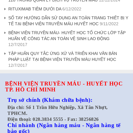
RITUXIMAB TIÊM DƯỚI DA
6/12/2022
SỔ TAY HƯỚNG DẪN SỬ DỤNG AN TOÀN TRANG THIẾT BỊ Y
TẾ TẠI BỆNH VIỆN TRUYỀN MÁU HUYẾT HỌC
9/11/2022
BỆNH VIỆN TRUYỀN MÁU- HUYẾT HỌC TỔ CHỨC LỚP TẬP
HUẤN VỀ CÔNG TÁC AN TOÀN VỆ SINH LAO ĐỘNG
12/7/2017
TẬP HUẤN QUY TẮC ỨNG XỬ VÀ TRIỂN KHAI VĂN BẢN
PHÁP LUẬT TẠI BỆNH VIỆN TRUYỀN MÁU HUYẾT HỌC
12/7/2017
BỆNH VIỆN TRUYỀN MÁU - HUYẾT HỌC
TP. HỒ CHÍ MINH
Trụ sở chính
(Khám chữa bệnh):
Địa chỉ: Số 1 Trần Hữu Nghiệp, Xã Tân Nhựt,
TPHCM.
Điện thoại: 028.3834 5555 - Fax: 38256826
Chi nhánh
(Ngân hàng máu - Ngân hàng tế
bào gốc)