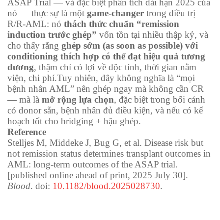
ASAP Trial — và đặc biệt phân tích dài hạn 2025 của
nó — thực sự là một
game-changer
trong điều trị
R/R-AML: nó
thách thức chuẩn “remission
induction trước ghép”
vốn tồn tại nhiều thập kỷ, và
cho thấy rằng
ghép sớm (as soon as possible) với
conditioning thích hợp có thể đạt hiệu quả tương
đương
, thậm chí có lợi về độc tính, thời gian nằm
viện, chi phí.Tuy nhiên, đây không nghĩa là “mọi
bệnh nhân AML” nên ghép ngay mà không cần CR
— mà là
mở rộng lựa chọn
, đặc biệt trong bối cảnh
có donor sẵn, bệnh nhân đủ điều kiện, và nếu có kế
hoạch tốt cho bridging + hậu ghép.
Reference
Stelljes M, Middeke J, Bug G, et al. Disease risk but
not remission status determines transplant outcomes in
AML: long-term outcomes of the ASAP trial.
[published online ahead of print, 2025 July 30].
Blood
. doi:
10.1182/blood.2025028730
.