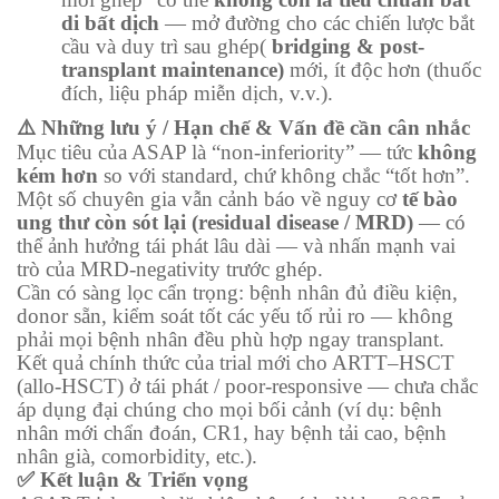
di bất dịch
— mở đường cho các chiến lược bắt
cầu và duy trì sau ghép(
bridging & post-
transplant maintenance)
mới, ít độc hơn (thuốc
đích, liệu pháp miễn dịch, v.v.).
⚠️ Những lưu ý / Hạn chế & Vấn đề cần cân nhắc
Mục tiêu của ASAP là “non-inferiority” — tức
không
kém hơn
so với standard, chứ không chắc “tốt hơn”.
Một số chuyên gia vẫn cảnh báo về nguy cơ
tế bào
ung thư còn sót lại (residual disease / MRD)
— có
thể ảnh hưởng tái phát lâu dài — và nhấn mạnh vai
trò của MRD-negativity trước ghép.
Cần có sàng lọc cẩn trọng: bệnh nhân đủ điều kiện,
donor sẵn, kiểm soát tốt các yếu tố rủi ro — không
phải mọi bệnh nhân đều phù hợp ngay transplant.
Kết quả chính thức của trial mới cho ARTT–HSCT
(allo-HSCT) ở tái phát / poor-responsive — chưa chắc
áp dụng đại chúng cho mọi bối cảnh (ví dụ: bệnh
nhân mới chẩn đoán, CR1, hay bệnh tải cao, bệnh
nhân già, comorbidity, etc.).
✅ Kết luận & Triển vọng