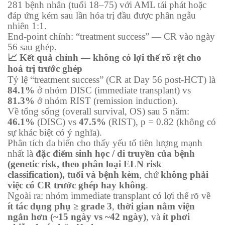
281 bệnh nhân (tuổi 18–75) với AML tái phát hoặc
đáp ứng kém sau lần hóa trị đầu được phân ngẫu
nhiên 1:1.
End-point chính: “treatment success” — CR vào ngày
56 sau ghép.
📈 Kết quả chính — không có lợi thế rõ rệt cho
hoá trị trước ghép
Tỷ lệ “treatment success” (CR at Day 56 post-HCT) là
84.1%
ở nhóm DISC (immediate transplant) vs
81.3%
ở nhóm RIST (remission induction).
Về tổng sống (overall survival, OS) sau 5 năm:
46.1%
(DISC) vs
47.5%
(RIST), p = 0.82 (không có
sự khác biệt có ý nghĩa).
Phân tích đa biến cho thấy yếu tố tiên lượng mạnh
nhất là
đặc điểm sinh học / di truyền của bệnh
(genetic risk, theo phân loại ELN risk
classification), tuổi và bệnh kèm
, chứ
không phải
việc có CR trước ghép hay không
.
Ngoài ra: nhóm immediate transplant có lợi thế rõ về
ít tác dụng phụ ≥ grade 3
,
thời gian nằm viện
ngắn hơn (~15 ngày vs ~42 ngày)
, và
ít phơi