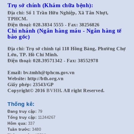
Trụ sở chính
(Khám chữa bệnh):
Địa chỉ: Số 1 Trần Hữu Nghiệp, Xã Tân Nhựt,
TPHCM.
Điện thoại: 028.3834 5555 - Fax: 38256826
Chi nhánh
(Ngân hàng máu - Ngân hàng tế
bào gốc)
Địa chỉ: Trụ sở chính tại 118 Hồng Bàng, Phường Chợ
Lớn, TP. Hồ Chí Minh.
Điện thoại: 028.39571342 - Fax: 38552978
Email:
bv.tmhh@tphcm.gov.vn
Website: http://bth.org.vn
Giấy phép: 23543/GP
Copyright© 2016
BVHH
. All right Reserved.
Thống kê:
Đang truy cập:
79
Tổng truy cập:
11244267
Hôm qua:
337
Tuần trước:
3480