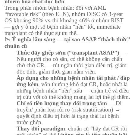
nhiễm hoá chất độc hơn
.
Trong phân nhóm bệnh nhân: đối với AML
“favorable risk” (theo ELN), nhóm DISC có 3-year
OS khoảng 90% vs chỉ khoảng 46% ở nhóm RIST
— gợi ý ở một số bệnh nhân “nền” tốt, immediate
transplant có thể thực sự ưu thế.
📉 Ý nghĩa lâm sàng — tại sao ASAP “thách thức”
chuẩn cũ
Thúc đẩy ghép sớm (“transplant ASAP”)
—
Nếu người cho có sẵn, có thể không cần chần
chờ chờ CR — rút ngắn thời gian điều trị, giảm
độc tính, giảm thời gian nằm viện.
Áp dụng cho những bệnh nhân tái phát / đáp
ứng kém
, vốn thường khó đạt CR, hoặc nhất là
những bệnh nhân “nền” xấu — chậm trễ và điều
trị cứu vớt có thể không mang lại lợi thế gì thêm.
Chỉ số tiên lượng thay đổi trọng tâm
— Di
truyền/ phân loại rủi ro (risk stratification) →
quyết định điều trị hơn là trạng thái lui bệnh
trước ghép.
Thay đổi paradigm
: chuẩn cũ “hãy đạt CR rồi
mới ghép” có thể
không còn là tiêu chuẩn bất