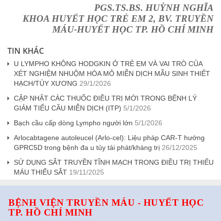
PGS.TS.BS. HUỲNH NGHĨA
KHOA HUYẾT HỌC TRẺ EM 2, BV. TRUYỀN
MÁU-HUYẾT HỌC TP. HỒ CHÍ MINH
TIN KHÁC
U LYMPHO KHÔNG HODGKIN Ở TRẺ EM VÀ VAI TRÒ CỦA
XÉT NGHIỆM NHUỘM HÓA MÔ MIỄN DỊCH MẪU SINH THIẾT
HẠCH/TỦY XƯƠNG
29/1/2026
CẬP NHẬT CÁC THUỐC ĐIỀU TRỊ MỚI TRONG BỆNH LÝ
GIẢM TIỂU CẦU MIỄN DỊCH (ITP)
5/1/2026
Bạch cầu cấp dòng Lympho người lớn
5/1/2026
Arlocabtagene autoleucel (Arlo-cel): Liệu pháp CAR-T hướng
GPRC5D trong bệnh đa u tủy tái phát/kháng trị
26/12/2025
SỬ DỤNG SẮT TRUYỀN TĨNH MẠCH TRONG ĐIỀU TRỊ THIẾU
MÁU THIẾU SẮT
19/11/2025
BỆNH VIỆN TRUYỀN MÁU - HUYẾT HỌC
TP. HỒ CHÍ MINH