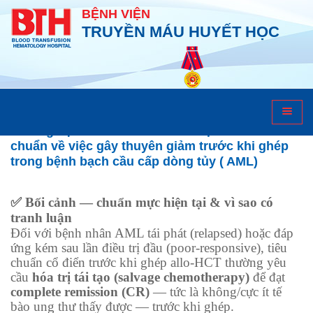
BỆNH VIỆN
TRUYỀN MÁU HUYẾT HỌC
Bệnh lý huyết học
Thử nghiệm ASAP thách thức thực hành tiêu
chuẩn về việc gây thuyên giảm trước khi ghép
trong bệnh bạch cầu cấp dòng tủy ( AML)
✅ Bối cảnh — chuẩn mực hiện tại & vì sao có
tranh luận
Đối với bệnh nhân AML tái phát (relapsed) hoặc đáp
ứng kém sau lần điều trị đầu (poor-responsive), tiêu
chuẩn cổ điển trước khi ghép allo-HCT thường yêu
cầu
hóa trị tái tạo (salvage chemotherapy)
để đạt
complete remission (CR)
— tức là không/cực ít tế
bào ung thư thấy được — trước khi ghép.