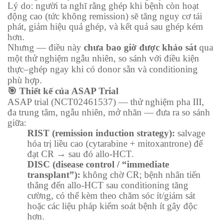
Lý do: người ta nghĩ rằng ghép khi bệnh còn hoạt
động cao (tức không remission) sẽ tăng nguy cơ tái
phát, giảm hiệu quả ghép, và kết quả sau ghép kém
hơn.
Nhưng — điều này
chưa bao giờ được khảo sát
qua
một thử nghiệm ngẫu nhiên, so sánh với điều kiện
thực–ghép ngay khi có donor sẵn và conditioning
phù hợp.
🎯 Thiết kế của ASAP Trial
ASAP trial (NCT02461537) — thử nghiệm pha III,
đa trung tâm, ngẫu nhiên, mở nhãn — đưa ra so sánh
giữa:
RIST (remission induction strategy):
salvage
hóa trị liều cao (cytarabine + mitoxantrone) để
đạt CR → sau đó allo-HCT.
DISC (disease control / “immediate
transplant”):
không chờ CR; bệnh nhân tiến
thẳng đến allo-HCT sau conditioning tăng
cường, có thể kèm theo chăm sóc ít/giám sát
hoặc các liệu pháp kiểm soát bệnh ít gây độc
hơn.