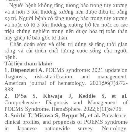
− Người bệnh không tăng tương bào trong tủy xương
và ít hơn 3 tổn thương xương nên được điều trị bằng
xạ trị. Người bệnh có tăng tương bào trong tủy xương
và hoặc có từ 3 tổn thương xương trở lên hoặc có các
triệu chứng nghiêm trong nên được hóa trị toàn thân
hay ghép tế bào gốc tự thân.
− Chẩn đoán sớm và điều trị đúng sẽ tăng thời gian
sống và cải thiện chất lượng cuộc sống của người
bệnh.
Tài liệu tham khảo:
1. Dispenzieri A.
POEMS syndrome: 2021 update on
diagnosis, risk‐stratification, and management.
American journal of hematology. 2021;96(7):872-
888.
2. D’Sa S, Khwaja J, Keddie S, et al.
Comprehensive Diagnosis and Management of
POEMS Syndrome. HemaSphere. 2022;6(11):e796.
3. Suichi T, Misawa S, Beppu M, et al.
Prevalence,
clinical profiles, and prognosis of POEMS syndrome
in Japanese nationwide survey. Neurology.