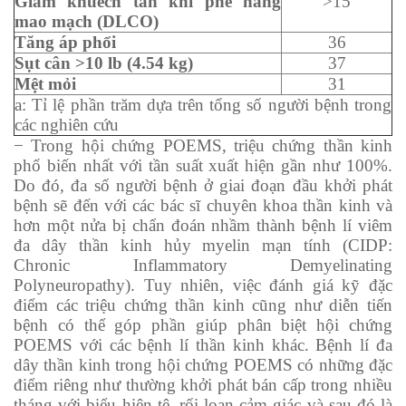
Giảm khuếch tán khí phế nang
>15
mao mạch (DLCO)
Tăng áp phổi
36
Sụt cân >10 lb (4.54 kg)
37
Mệt mỏi
31
a: Tỉ lệ phần trăm dựa trên tổng số người bệnh trong
các nghiên cứu
− Trong hội chứng POEMS, triệu chứng thần kinh
phổ biến nhất với tần suất xuất hiện gần như 100%.
Do đó, đa số người bệnh ở giai đoạn đầu khởi phát
bệnh sẽ đến với các bác sĩ chuyên khoa thần kinh và
hơn một nửa bị chẩn đoán nhầm thành bệnh lí viêm
đa dây thần kinh hủy myelin mạn tính (CIDP:
Chronic Inflammatory Demyelinating
Polyneuropathy). Tuy nhiên, việc đánh giá kỹ đặc
điểm các triệu chứng thần kinh cũng như diễn tiến
bệnh có thể góp phần giúp phân biệt hội chứng
POEMS với các bệnh lí thần kinh khác. Bệnh lí đa
dây thần kinh trong hội chứng POEMS có những đặc
điểm riêng như thường khởi phát bán cấp trong nhiều
tháng với biểu hiện tê, rối loạn cảm giác và sau đó là