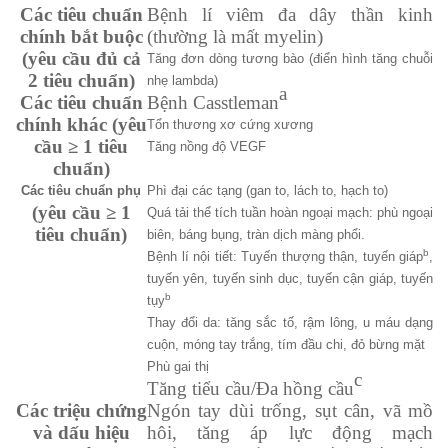
Các tiêu chuẩn
Bệnh lí viêm đa dây thần kinh
chính bắt buộc
(thường là mất myelin)
(yêu cầu đủ cả
Tăng đơn dòng tương bào (điển hình tăng chuỗi
2 tiêu chuẩn)
nhẹ lambda)
a
Các tiêu chuẩn
Bệnh Casstleman
chính khác (yêu
Tổn thương xơ cứng xương
cầu ≥ 1 tiêu
Tăng nồng độ VEGF
chuẩn)
Các tiêu chuẩn phụ
Phì đại các tạng (gan to, lách to, hạch to)
(yêu cầu ≥ 1
Quá tải thể tích tuần hoàn ngoại mạch: phù ngoại
tiêu chuẩn)
biên, báng bụng, tràn dịch màng phổi.
b
Bệnh lí nội tiết: Tuyến thượng thận, tuyến giáp
,
tuyến yên, tuyến sinh dục, tuyến cận giáp, tuyến
b
tụy
Thay đổi da: tăng sắc tố, rậm lông, u máu dạng
cuộn, móng tay trắng, tím đầu chi, đỏ bừng mặt
Phù gai thị
c
Tăng tiểu cầu/Đa hồng cầu
Các triệu chứng
Ngón tay dùi trống, sụt cân, vã mồ
và dấu hiệu
hôi, tăng áp lực động mạch