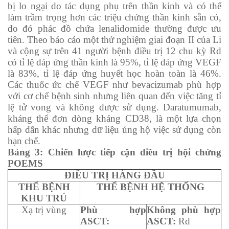
bị lo ngại do tác dụng phụ trên thần kinh và có thể
làm trầm trọng hơn các triệu chứng thần kinh sẵn có,
do đó phác đồ chứa lenalidomide thường được ưu
tiên. Theo báo cáo một thử nghiệm giai đoạn II của Li
và cộng sự trên 41 người bệnh điều trị 12 chu kỳ Rd
có tỉ lệ đáp ứng thần kinh là 95%, tỉ lệ đáp ứng VEGF
là 83%, tỉ lệ đáp ứng huyết học hoàn toàn là 46%.
Các thuốc ức chế VEGF như bevacizumab phù hợp
với cơ chế bệnh sinh nhưng liên quan đến việc tăng tỉ
lệ tử vong và không được sử dụng. Daratumumab,
kháng thể đơn dòng kháng CD38, là một lựa chọn
hấp dẫn khác nhưng dữ liệu ủng hộ việc sử dụng còn
hạn chế.
Bảng 3: Chiến lược tiếp cận điều trị hội chứng
POEMS
ĐIỀU TRỊ HÀNG ĐẦU
THỂ BỆNH
THỂ BỆNH HỆ THỐNG
KHU TRÚ
Xạ trị vùng
Phù hợp
Không phù hợp
ASCT:
ASCT:
Rd