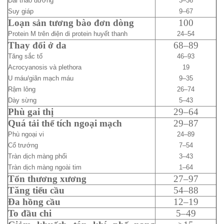
Đái tháo đường
3–36
Suy giáp
9–67
Loạn sản tương bào đơn dòng
100
Protein M trên điện di protein huyết thanh
24–54
Thay đổi ở da
68–89
Tăng sắc tố
46–93
Acrocyanosis và plethora
19
U máu/giãn mạch máu
9–35
Rậm lông
26–74
Dày sừng
5–43
Phù gai thị
29–64
Quá tải thể tích ngoại mạch
29–87
Phù ngoại vi
24–89
Cổ trướng
7–54
Tràn dịch màng phổi
3–43
Tràn dịch màng ngoài tim
1–64
Tổn thương xương
27–97
Tăng tiểu cầu
54–88
Đa hồng cầu
12–19
To đầu chi
5–49