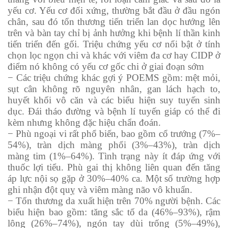
yếu cơ. Yếu cơ đối xứng, thường bắt đầu ở đầu ngón
chân, sau đó tổn thương tiến triển lan dọc hướng lên
trên và bàn tay chỉ bị ảnh hưởng khi bệnh lí thần kinh
tiến triển đến gối. Triệu chứng yếu cơ nổi bật ở tính
chọn lọc ngọn chi và khác với viêm đa cơ hay CIDP ở
điểm nó không có yếu cơ gốc chi ở giai đoạn sớm
− Các triệu chứng khác gợi ý POEMS gồm: mệt mỏi,
sụt cân không rõ nguyên nhân, gan lách hạch to,
huyết khối vô căn và các biểu hiện suy tuyến sinh
dục. Đái tháo đường và bệnh lí tuyến giáp có thể đi
kèm nhưng không đặc hiệu chẩn đoán.
− Phù ngoại vi rất phổ biến, bao gồm cổ trướng (7%–
54%), tràn dịch màng phổi (3%–43%), tràn dịch
màng tim (1%–64%). Tình trạng này ít đáp ứng với
thuốc lợi tiểu. Phù gai thị không liên quan đến tăng
áp lực nội sọ gặp ở 30%–40% ca. Một số trường hợp
ghi nhận đột quỵ và viêm màng não vô khuẩn.
− Tổn thương da xuất hiện trên 70% người bệnh. Các
biểu hiện bao gồm: tăng sắc tố da (46%–93%), rậm
lông (26%–74%), ngón tay dùi trống (5%–49%),