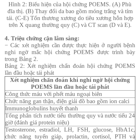
Hình 2: Biểu hiện của hội chứng POEMS. (A) Phù
đĩa thị. (B) Thay đổi da bao gồm móng trắng và tím
tái. (C-E) Tổn thương xương do tiêu xương hỗn hợp
trên X quang thường quy (C) và CT scan (D và E).
4. Triệu chứng cận lâm sàng:
− Các xét nghiệm cần được thực hiện ở người bệnh
nghi ngờ mắc hội chứng POEMS được trình bày
trong Bảng 2.
Bảng 2: Xét nghiệm chẩn đoán hội chứng POEMS
lần đầu hoặc tái phát
Xét nghiệm chẩn đoán khi nghi ngờ hội chứng
POEMS lần đầu hoặc tái phát
Công thức máu với phết máu ngoại biên
Chức năng gan thận, điện giải đồ bao gồm ion calci
Immunoglobulins huyết thanh
Tổng phân tích nước tiểu thường quy và nước tiểu 24
giờ (đánh giá protein niệu)
Testosterone, estradiol, LH, FSH, glucose, HbA1c,
chức năng tuyến giáp, prolactin, cortisol, PTH và