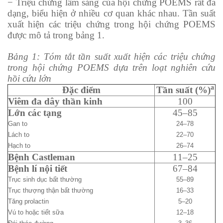
− Triệu chứng lâm sàng của hội chứng POEMS rất đa
dạng, biểu hiện ở nhiều cơ quan khác nhau. Tần suất
xuất hiện các triệu chứng trong hội chứng POEMS
được mô tả trong bảng 1.
Bảng 1: Tóm tắt tần suất xuất hiện các triệu chứng
trong hội chứng POEMS dựa trên loạt nghiên cứu
hồi cứu lớn
a
Đặc điểm
Tần suất (%)
Viêm đa dây thần kinh
100
Lớn các tạng
45–85
Gan to
24–78
Lách to
22–70
Hạch to
26–74
Bệnh
Castleman
11–25
Bệnh lí nội tiết
67­–84
Trục sinh dục bất thường
55–89
Trục thượng thận bất thường
16–33
Tăng prolactin
5–20
Vú to hoặc tiết sữa
12–18