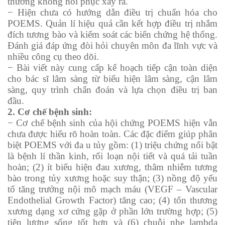
thương không hồi phục xảy ra.
− Hiện chưa có hướng dẫn điều trị chuẩn hóa cho
POEMS. Quản lí hiệu quả cần kết hợp điều trị nhắm
đích tương bào và kiểm soát các biến chứng hệ thống.
Đánh giá đáp ứng đòi hỏi chuyên môn đa lĩnh vực và
nhiều công cụ theo dõi.
− Bài viết này cung cấp kế hoạch tiếp cận toàn diện
cho bác sĩ lâm sàng từ biểu hiện lâm sàng, cận lâm
sàng, quy trình chẩn đoán và lựa chọn điều trị ban
đầu.
2. Cơ chế bệnh sinh:
− Cơ chế bệnh sinh của hội chứng POEMS hiện vẫn
chưa được hiểu rõ hoàn toàn. Các đặc điểm giúp phân
biệt POEMS với đa u tủy gồm: (1) triệu chứng nổi bật
là bệnh lí thần kinh, rối loạn nội tiết và quá tải tuần
hoàn; (2) ít biểu hiện đau xương, thâm nhiễm tương
bào trong tủy xương hoặc suy thận; (3) nồng độ yếu
tố tăng trưởng nội mô mạch máu (VEGF – Vascular
Endothelial Growth Factor) tăng cao; (4) tổn thương
xương dạng xơ cứng gặp ở phần lớn trường hợp; (5)
tiên lượng sống tốt hơn và (6) chuỗi nhẹ lambda