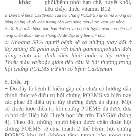
khác
phổi/bệnh phổi hạn chế, huyết khối,
tiêu chảy, thiếu vitamin B12
a: Biến thể bệnh Castleman của hội chứng POEMS xảy ra mà không có
bằng chứng về rối loạn tương bào đơn dòng nên được xem xét riêng.
b: Do tỉ lệ mắc bệnh đái tháo đường và bệnh lí tuyến giáp cao nên chỉ
riêng chẩn đoán này là không đủ để đáp ứng tiêu chí phụ.
c: Khoảng 50% người bệnh sẽ có những thay đổi ở
tủy xương để phân biệt với bệnh gammaglobulin đơn
dòng chưa xác định điển hình hoặc u tủy xương.
Thiếu máu và/hoặc giảm tiểu cầu là bất thường trong
hội chứng POEMS trừ khi có bệnh Castleman.
6. Điều trị:
− Do đây là bệnh lí hiếm gặp nên chưa có hướng dẫn
chính thức về điều trị hội chứng POEMS và hiện nay
các phác đồ điều trị u tủy thường được áp dụng. Một
số chiến lược điều trị hội chứng POEMS đã được đưa
ra bởi các Hiệp hội Huyết học lớn trên Thế Giới (bảng
4). Theo đó, những người bệnh được chẩn đoán hội
chứng POEMS sẽ chia thành 2 thể bệnh: hội chứng
POEMS khu trú (không tăng tương bào trong tủy