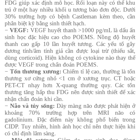
FDG giúp xác định mô học. Rối loạn này có thể khu
trú ở một hay nhiều khối u tương bào đơn độc. Dưới
30% trường hợp có bệnh Castleman kèm theo, cần
phân biệt kỹ bằng sinh thiết hạch.
−
VEGF
:
VEGF huyết thanh >1000 pg/mL là dấu ấn
sinh học đặc hiệu cao cho POEMS. Nồng độ huyết
thanh cao gấp 10 lần huyết tương. Các yếu tố gây
dương tính/âm tính giả cần được loại trừ (thiếu sắt,
dùng corticoid). Hiện không có cytokine nào thay thế
được VEGF trong chẩn đoán POEMS.
−
Tổn thương xương
:
Chiếm tỉ lệ cao, thường là tổn
thương xơ cứng nhỏ <1 cm ở xương trục. CT hoặc
PET-CT nhạy hơn X-quang thường quy. Các tổn
thương tăng hấp thu FDG nên được sinh thiết để xác
nhận chẩn đoán khi cần.
−
Não và tủy sống:
Dày màng não được phát hiện ở
khoảng 70% trường hợp trên MRI não có
gadolinium. Đặc điểm này không phổ biến trong
CIDP. Tuy nhiên, hình ảnh học chỉ nên thực hiện khi
có chỉ định lâm sàng.