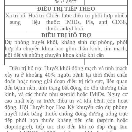
Rd +/- ASCT
ĐIỀU TRỊ TIẾP THEO
Xạ trị bổ
Hoá trị
Chiến lược điều trị phối hợp nhiều
sung
liệu
thuốc: IMiDs, PIs, anti CD38,
thuốc ankyl hoá
ĐIỀU TRỊ HỖ TRỢ
Dự phòng huyết khối, kháng sinh dự phòng, phối
hợp đa chuyên khoa bao gồm thần kinh, tim mạch,
nội tiết và những chuyên khoa khác khi cần
− Điều trị hỗ trợ: Huyết khối động mạch và tĩnh mạch
xảy ra ở khoảng 40% người bệnh tại thời điểm chẩn
đoán hoặc trong giai đoạn điều trị tích cực, liên quan
đến bệnh nền, tình trạng bất động do tổn thương thần
kinh, và các thuốc như steroid hoặc IMiDs. Nguy cơ
cao nhất xảy ra trước điều trị và khi bệnh còn hoạt
động. Hội Huyết học Hoa Kỳ khuyến cáo dự phòng
huyết khối bằng thuốc chống đông đường uống trực
tiếp phối hợp thuốc kháng tiểu cầu (aspirin hoặc
clopidogrel), tiếp tục cho đến khi có đáp ứng lâm