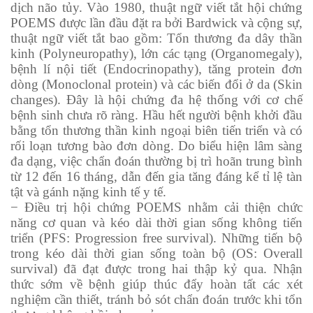
dịch não tủy. Vào 1980, thuật ngữ viết tắt hội chứng
POEMS được lần đầu đặt ra bởi Bardwick và cộng sự,
thuật ngữ viết tắt bao gồm: Tổn thương đa dây thần
kinh (Polyneuropathy), lớn các tạng (Organomegaly),
bệnh lí nội tiết (Endocrinopathy), tăng protein đơn
dòng (Monoclonal protein) và các biến đổi ở da (Skin
changes). Đây là hội chứng đa hệ thống với cơ chế
bệnh sinh chưa rõ ràng. Hầu hết người bệnh khởi đầu
bằng tổn thương thần kinh ngoại biên tiến triển và có
rối loạn tương bào đơn dòng. Do biểu hiện lâm sàng
đa dạng, việc chẩn đoán thường bị trì hoãn trung bình
từ 12 đến 16 tháng, dẫn đến gia tăng đáng kể tỉ lệ tàn
tật và gánh nặng kinh tế y tế.
− Điều trị hội chứng POEMS nhằm cải thiện chức
năng cơ quan và kéo dài thời gian sống không tiến
triển (PFS: Progression free survival). Những tiến bộ
trong kéo dài thời gian sống toàn bộ (OS: Overall
survival) đã đạt được trong hai thập kỷ qua. Nhận
thức sớm về bệnh giúp thúc đẩy hoàn tất các xét
nghiệm cần thiết, tránh bỏ sót chẩn đoán trước khi tổn