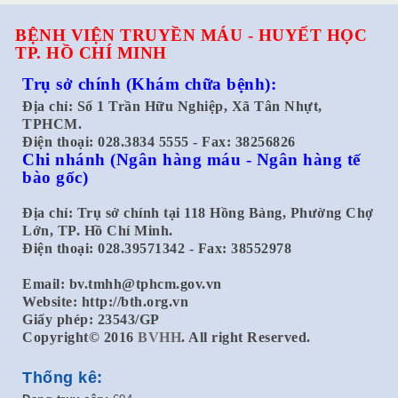
BỆNH VIỆN TRUYỀN MÁU - HUYẾT HỌC
TP. HỒ CHÍ MINH
Trụ sở chính
(Khám chữa bệnh):
Địa chỉ: Số 1 Trần Hữu Nghiệp, Xã Tân Nhựt,
TPHCM.
Điện thoại: 028.3834 5555 - Fax: 38256826
Chi nhánh
(Ngân hàng máu - Ngân hàng tế
bào gốc)
Địa chỉ: Trụ sở chính tại 118 Hồng Bàng, Phường Chợ
Lớn, TP. Hồ Chí Minh.
Điện thoại: 028.39571342 - Fax: 38552978
Email:
bv.tmhh@tphcm.gov.vn
Website: http://bth.org.vn
Giấy phép: 23543/GP
Copyright© 2016
BVHH
. All right Reserved.
Thống kê: