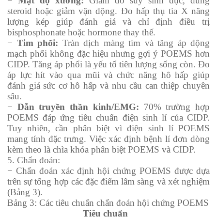
−
Mật độ xương
:
Giảm do suy sinh dục, dùng
steroid hoặc giảm vận động. Đo hấp thụ tia X năng
lượng kép giúp đánh giá và chỉ định điều trị
bisphosphonate hoặc hormone thay thế.
−
Tim phổi
:
Tràn dịch màng tim và tăng áp động
mạch phổi không đặc hiệu nhưng gợi ý POEMS hơn
CIDP. Tăng áp phổi là yếu tố tiên lượng sống còn. Đo
áp lực hít vào qua mũi và chức năng hô hấp giúp
đánh giá sức cơ hô hấp và nhu cầu can thiệp chuyên
sâu.
−
Dẫn truyền thần kinh/EMG
:
70% trường hợp
POEMS đáp ứng tiêu chuẩn điện sinh lí của CIDP.
Tuy nhiên, cần phân biệt vì điện sinh lí POEMS
mang tính đặc trưng. Việc xác định bệnh lí đơn dòng
kèm theo là chìa khóa phân biệt POEMS và CIDP.
5. Chẩn đoán:
− Chẩn đoán xác định hội chứng POEMS được dựa
trên sự tổng hợp các đặc điểm lâm sàng và xét nghiệm
(Bảng 3).
Bảng 3: Các tiêu chuẩn chẩn đoán hội chứng POEMS
Tiêu chuẩn