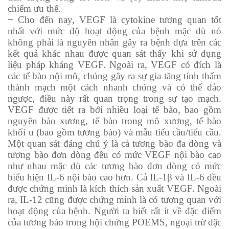
chiếm ưu thế.
− Cho đến nay, VEGF là cytokine tương quan tốt
nhất với mức độ hoạt động của bệnh mặc dù nó
không phải là nguyên nhân gây ra bệnh dựa trên các
kết quả khác nhau được quan sát thấy khi sử dụng
liệu pháp kháng VEGF. Ngoài ra, VEGF có đích là
các tế bào nội mô, chúng gây ra sự gia tăng tính thấm
thành mạch một cách nhanh chóng và có thể đảo
ngược, điều này rất quan trọng trong sự tạo mạch.
VEGF được tiết ra bởi nhiều loại tế bào, bao gồm
nguyên bào xương, tế bào trong mô xương, tế bào
khối u (bao gồm tương bào) và mẫu tiểu cầu/tiểu cầu.
Một quan sát đáng chú ý là cả tương bào đa dòng và
tương bào đơn dòng đều có mức VEGF nội bào cao
như nhau mặc dù các tương bào đơn dòng có mức
biểu hiện IL-6 nội bào cao hơn. Cả IL-1β và IL-6 đều
được chứng minh là kích thích sản xuất VEGF. Ngoài
ra, IL-12 cũng được chứng minh là có tương quan với
hoạt động của bệnh. Người ta biết rất ít về đặc điểm
của tương bào trong hội chứng POEMS, ngoại trừ đặc