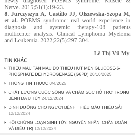
newly diagnosed POEMS syndrome. Muscle &
Nerve. 2015;51(1):19-23.
8. Jurczyszyn A, Castillo JJ, Olszewska-Szopa M,
et al.
POEMS syndrome: real world experience in
diagnosis and systemic therapy-108 patients
multicenter analysis. Clinical Lymphoma Myeloma
and Leukemia. 2022;22(5):297-304.
Lê Thị Vũ My
TIN KHÁC
THIẾU MÁU TAN MÁU DO THIẾU HỤT MEN GLUCOSE-6-
PHOSPHATE DEHYDROGENASE (G6PD)
20/10/2025
THÔNG TIN THUỐC
8/4/2025
CHẤT LƯỢNG CUỘC SỐNG VÀ CHĂM SÓC HỖ TRỢ TRONG
BỆNH ĐA U TỦY
24/12/2024
DINH DƯỠNG CHO NGƯỜI BỆNH THIẾU MÁU THIẾU SẮT
12/12/2024
HỘI CHỨNG LOẠN SINH TỦY: NGUYÊN NHÂN, CHẨN ĐOÁN
VÀ ĐIỀU TRỊ
12/12/2024