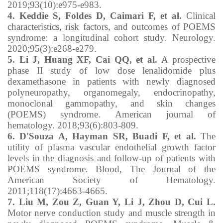
2019;93(10):e975-e983.
4. Keddie S, Foldes D, Caimari F, et al.
Clinical
characteristics, risk factors, and outcomes of POEMS
syndrome: a longitudinal cohort study. Neurology.
2020;95(3):e268-e279.
5. Li J, Huang XF, Cai QQ, et al.
A prospective
phase II study of low dose lenalidomide plus
dexamethasone in patients with newly diagnosed
polyneuropathy, organomegaly, endocrinopathy,
monoclonal gammopathy, and skin changes
(POEMS) syndrome. American journal of
hematology. 2018;93(6):803-809.
6. D'Souza A, Hayman SR, Buadi F, et al.
The
utility of plasma vascular endothelial growth factor
levels in the diagnosis and follow-up of patients with
POEMS syndrome. Blood, The Journal of the
American Society of Hematology.
2011;118(17):4663-4665.
7. Liu M, Zou Z, Guan Y, Li J, Zhou D, Cui L.
Motor nerve conduction study and muscle strength in