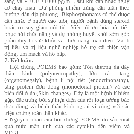
sàng và VEGF <1000 pg/mL, sau khi cân nhắc nguy
cơ chảy máu. Dự phòng nhiễm trùng cần tuân theo
hướng dẫn địa phương. Bisphosphonates có thể được
cân nhắc ở người cao tuổi, người bệnh dùng steroid
hoặc có suy giảm nội tiết. Việc tối ưu hóa nội tiết,
phục hồi chức năng và dự phòng huyết khối sớm góp
phần duy trì sức khỏe và chức năng toàn diện. Vật lí
trị liệu và trị liệu nghề nghiệp hỗ trợ cải thiện vận
động, tim mạch và hô hấp.
7.
Kết luận:
− Hội chứng POEMS bao gồm: Tổn thương đa dây
thần kinh (polyneuropathy), lớn các tạng
(organomegaly), bệnh lí nội tiết (endocrinopathy),
tăng protein đơn dòng (monoclonal protein) và các
biến đổi ở da (Skin changes). Đây là một bệnh lí hiếm
gặp, đặc trưng bởi sự hiện diện của rối loạn tương bào
đơn dòng và bệnh thần kinh ngoại vi cùng với các
triệu chứng toàn thân khác.
− Nguyên nhân của hội chứng POEMS do sản xuất
quá mức mãn tính của các cytokin tiền viêm và
VEGF.