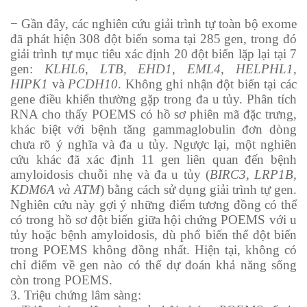
− Gần đây, các nghiên cứu giải trình tự toàn bộ exome
đã phát hiện 308 đột biến soma tại 285 gen, trong đó
giải trình tự mục tiêu xác định 20 đột biến lặp lại tại 7
gen:
KLHL6, LTB, EHD1, EML4, HELPHL1,
HIPK1
và
PCDH10
. Không ghi nhận đột biến tại các
gene điều khiển thường gặp trong đa u tủy. Phân tích
RNA cho thấy POEMS có hồ sơ phiên mã đặc trưng,
khác biệt với bệnh tăng gammaglobulin đơn dòng
chưa rõ ý nghĩa và đa u tủy. Ngược lại, một nghiên
cứu khác đã xác định 11 gen liên quan đến bệnh
amyloidosis chuỗi nhẹ và đa u tủy (
BIRC3, LRP1B,
KDM6A và ATM
) bằng cách sử dụng giải trình tự gen.
Nghiên cứu này gợi ý những điểm tương đồng có thể
có trong hồ sơ đột biến giữa hội chứng POEMS với u
tủy hoặc bệnh amyloidosis, dù phổ biến thể đột biến
trong POEMS không đồng nhất. Hiện tại, không có
chỉ điểm về gen nào có thể dự đoán khả năng sống
còn trong POEMS.
3. Triệu chứng lâm sàng: