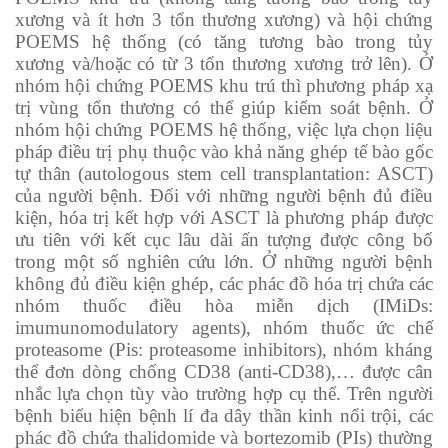
xương và ít hơn 3 tổn thương xương) và hội chứng
POEMS hệ thống (có tăng tương bào trong tủy
xương và/hoặc có từ 3 tổn thương xương trở lên). Ở
nhóm hội chứng POEMS khu trú thì phương pháp xạ
trị vùng tổn thương có thể giúp kiểm soát bệnh. Ở
nhóm hội chứng POEMS hệ thống, việc lựa chọn liệu
pháp điều trị phụ thuộc vào khả năng ghép tế bào gốc
tự thân (autologous stem cell transplantation: ASCT)
của người bệnh. Đối với những người bệnh đủ điều
kiện, hóa trị kết hợp với ASCT là phương pháp được
ưu tiên với kết cục lâu dài ấn tượng được công bố
trong một số nghiên cứu lớn. Ở những người bệnh
không đủ điều kiện ghép, các phác đồ hóa trị chứa các
nhóm thuốc điều hòa miễn dịch (IMiDs:
imumunomodulatory agents), nhóm thuốc ức chế
proteasome (Pis: proteasome inhibitors), nhóm kháng
thể đơn dòng chống CD38 (anti-CD38),… được cân
nhắc lựa chọn tùy vào trường hợp cụ thể. Trên người
bệnh biểu hiện bệnh lí đa dây thần kinh nổi trội, các
phác đồ chứa thalidomide và bortezomib (PIs) thường