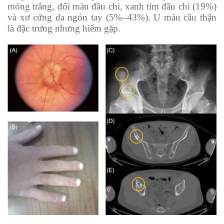
móng trắng, đổi màu đầu chi, xanh tím đầu chi (19%)
và xơ cứng da ngón tay (5%–43%). U máu cầu thận
là đặc trưng nhưng hiếm gặp.