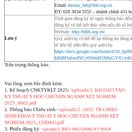
Email:
daotao_bth@bth.org.vn
ĐT: 028 3834 5555 – nhánh chính 431 h
Thời gian đăng ký từ ngày thông báo đến 
đăng ký có thể kết thúc sớm nếu đủ số lư
Website:
http://bthh.org.vn/
Lưu ý
Quý anh/chị có thể để lại thông tin đăng 
sẽ liên hệ sớm đến quý anh/chị
:
https://docs.google.com/forms/d/10_bp
IdId8FhdouINCy0S0mH5MizGYfU/edit
Trân trọng thông báo.
Vui lòng xem file đính kèm:
1. Kế hoạch CNKTYKLT 2025:
/uploads/1. KH DAO TAO
KY THUAT Y HOC CHUYEN NGANH XET NGHIEM
2025_0001.pdf
2. Thông báo Chiêu sinh:
/uploads/2. 2432. TB CHIEU
SINH KHOA Y THUAT Y HOC CHUYEN NGANH XET
NGHIEM 2025_CODAU.pdf
3. Phiếu đăng ký:
/uploads/3. BIEU MAU DANG KY KHOA