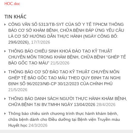
HOC.doc
TIN KHÁC
CÔNG VĂN SỐ 5313/TB-SYT CỦA SỞ Y TẾ TPHCM THÔNG
BÁO CƠ SỞ KHÁM BỆNH, CHỮA BỆNH ĐÁP ỨNG YÊU CẦU
LÀ CƠ SỞ HƯỚNG DẪN THỰC HÀNH (NGÀY CÔNG BỐ:
29/6/2026),
17/7/2026
THÔNG BÁO CHIÊU SINH KHOÁ ĐÀO TẠO KỸ THUẬT
CHUYÊN MÔN TRONG KHÁM BỆNH, CHỮA BỆNH “GHÉP TẾ
BÀO GỐC TẠO MÁU”
21/5/2026
THÔNG BÁO CƠ SỞ ĐÀO TẠO KỸ THUẬT CHUYÊN MÔN
GHÉP TẾ BÀO GỐC TẠO MÁU THEO QUY ĐỊNH TẠI NGHỊ
ĐỊNH SỐ 96/2023/NĐ-CP 30/12/2023 CỦA CHÍNH PHỦ
21/5/2026
THÔNG BÁO DANH SÁCH NGƯỜI THỰC HÀNH KHÁM BỆNH,
CHỮA BỆNH TẠI BV.TMHH NGÀY 13/04/2026
28/4/2026
Thông báo chiêu sinh chương trình thực hành khám bệnh,
chữa bệnh dành cho Điều dưỡng tại Bệnh viện Truyền máu
Huyết học
24/3/2026