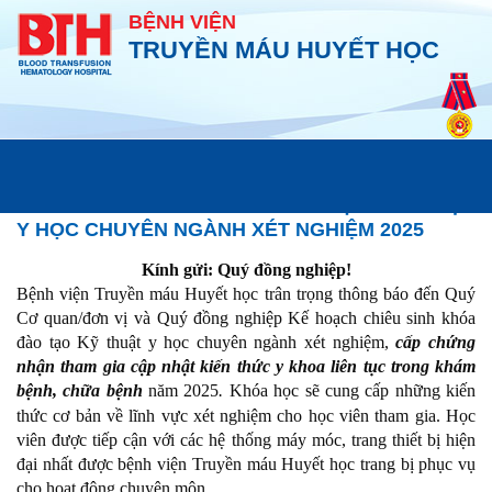
BỆNH VIỆN
TRUYỀN MÁU HUYẾT HỌC
Đào tạo - Chỉ đạo tuyến
THÔNG BÁO CHIÊU SINH KHÓA HỌC KỸ THUẬT
Y HỌC CHUYÊN NGÀNH XÉT NGHIỆM 2025
Kính gửi: Quý đồng nghiệp!
Bệnh viện Truyền máu Huyết học trân trọng thông báo đến Quý
Cơ quan/đơn vị và Quý đồng nghiệp Kế hoạch chiêu sinh khóa
đào tạo Kỹ thuật y học chuyên ngành xét nghiệm,
cấp chứng
nhận tham gia cập nhật kiến thức y khoa liên tục trong khám
bệnh, chữa bệnh
năm 2025
.
Khóa học sẽ cung cấp những kiến
thức cơ bản về lĩnh vực xét nghiệm cho học viên tham gia. Học
viên được tiếp cận với các hệ thống máy móc, trang thiết bị hiện
đại nhất được bệnh viện Truyền máu Huyết học trang bị phục vụ
cho hoạt động chuyên môn.