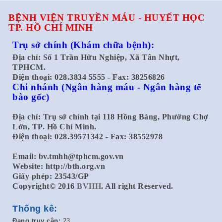
BỆNH VIỆN TRUYỀN MÁU - HUYẾT HỌC
TP. HỒ CHÍ MINH
Trụ sở chính
(Khám chữa bệnh):
Địa chỉ: Số 1 Trần Hữu Nghiệp, Xã Tân Nhựt,
TPHCM.
Điện thoại: 028.3834 5555 - Fax: 38256826
Chi nhánh
(Ngân hàng máu - Ngân hàng tế
bào gốc)
Địa chỉ: Trụ sở chính tại 118 Hồng Bàng, Phường Chợ
Lớn, TP. Hồ Chí Minh.
Điện thoại: 028.39571342 - Fax: 38552978
Email:
bv.tmhh@tphcm.gov.vn
Website: http://bth.org.vn
Giấy phép: 23543/GP
Copyright© 2016
BVHH
. All right Reserved.
Thống kê:
Đang truy cập:
23