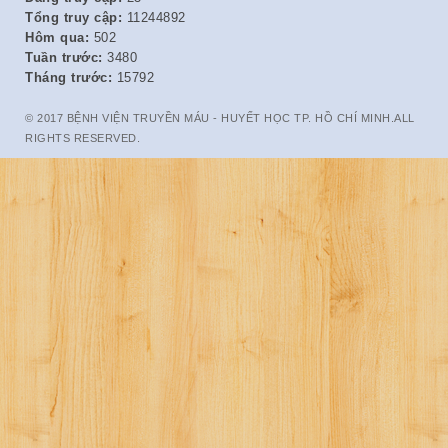
Tổng truy cập:
11244892
Hôm qua:
502
Tuần trước:
3480
Tháng trước:
15792
© 2017 BỆNH VIỆN TRUYỀN MÁU - HUYẾT HỌC TP. HỒ CHÍ MINH.ALL
RIGHTS RESERVED.