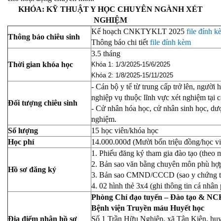
KHÓA: KỸ THUẬT Y HỌC CHUYÊN NGÀNH XÉT
NGHIỆM
Kế hoạch CNKTYKLT 2025
file đính 
Thông báo chiêu sinh
Thông báo chi tiết
file đính kèm
3.5 tháng
Thời gian khóa học
Khóa 1: 1/3/2025-15/6/2025
Khóa 2: 1/8/2025-15/11/2025
- Cán bộ y tế từ trung cấp trở lên, ngườ
nghiệp vụ thuộc lĩnh vực xét nghiệm tại cá
Đối tượng chiêu sinh
- Cử nhân hóa học, cử nhân sinh học, dược
nghiệm.
Số lượng
15 học viên/khóa học
Học phí
14.000.000đ (Mười bốn triệu đồng/học vi
1. Phiếu đăng ký tham gia đào tạo (theo 
2. Bản sao văn bằng chuyên môn phù hợp
Hồ sơ đăng ký
3. Bản sao CMND/CCCD (sao y chứng t
4. 02 hình thẻ 3x4 (ghi thông tin cá nhân 
Phòng Chỉ đạo tuyến – Đào tạo & N
Bệnh viện Truyền máu Huyết học
Địa điểm nhận hồ sơ
Số 1 Trần Hữu Nghiệp, xã Tân Kiên, 