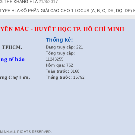
G THỂ KHÁNG HLA
21/8/2017
TYPE HLA ĐỘ PHÂN GIẢI CAO CHO 1 LOCUS (A, B, C, DR, DQ, DP
YỀN MÁU - HUYẾT HỌC TP. HỒ CHÍ MINH
Thống kê:
t, TPHCM.
Đang truy cập:
221
Tổng truy cập:
ng tế bào
11243255
Hôm qua:
762
Tuần trước:
3168
ường Chợ Lớn,
Tháng trước:
15792
 MINH.ALL RIGHTS RESERVED.