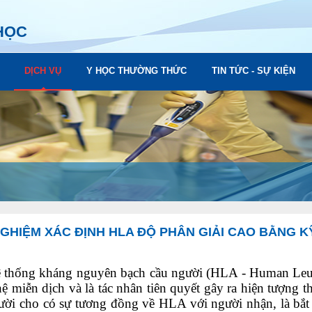
HỌC
DỊCH VỤ
Y HỌC THƯỜNG THỨC
TIN TỨC - SỰ KIỆN
GHIỆM XÁC ĐỊNH HLA ĐỘ PHÂN GIẢI CAO BẰNG KỸ
ống kháng nguyên bạch cầu người (HLA - Human Leuko
hệ miễn dịch và là tác nhân tiên quyết gây ra hiện tượng t
ười cho có sự tương đồng về HLA với người nhận, là bắt 