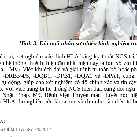
Hình 3. Đội ngũ nhân sự nhiều kinh nghiệm tr
ại, xét nghiệm xác định HLA bằng kỹ thuật NGS tại 
rên hệ thống thiết bị hiện đại nhất hiện nay là Ion S5 vớ
 – Mỹ). Việc khuếch đại và giải trình tự toàn bộ hoặc ph
 -DRB3/4/5, -DQB1, -DPB1, -DQA1 và -DPA1, cùng v
 tự động, giúp cho xét nghiệm có độ chính xác và tin cậ
ao. Với việc trang bị hệ thống NGS hiện đại; cùng đội ngũ
i Nhật, Pháp, Mỹ, Bệnh viện Truyền máu Huyết học hiệ
 HLA cho nghiên cứu khoa học và cho nhu cầu điều trị b
HÁC
NGHIỆM HLA-B27
7/9/2017