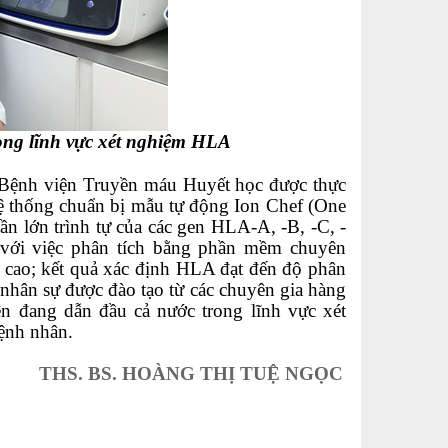
ong lĩnh vực xét nghiệm HLA
Bệnh viện Truyền máu Huyết học được thực
i hệ thống chuẩn bị mẫu tự động Ion Chef (One
ần lớn trình tự của các gen HLA-A, -B, -C, -
ới việc phân tích bằng phần mềm chuyên
y cao; kết quả xác định HLA đạt đến độ phân
 nhân sự được đào tạo từ các chuyên gia hàng
n đang dẫn đầu cả nước trong lĩnh vực xét
ệnh nhân.
THS. BS. HOÀNG THỊ TUỆ NGỌC