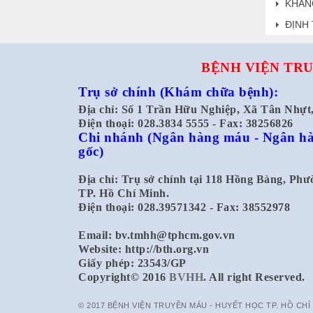
KHÁN
ĐỊNH 
BỆNH VIỆN TRU
Trụ sở chính
(Khám chữa bệnh):
Địa chỉ: Số 1 Trần Hữu Nghiệp, Xã Tân Nhự
Điện thoại: 028.3834 5555 - Fax: 38256826
Chi nhánh
(Ngân hàng máu - Ngân hà
gốc)
Địa chỉ: Trụ sở chính tại 118 Hồng Bàng, Ph
TP. Hồ Chí Minh.
Điện thoại: 028.39571342 - Fax: 38552978
Email:
bv.tmhh@tphcm.gov.vn
Website: http://bth.org.vn
Giấy phép: 23543/GP
Copyright© 2016
BVHH
. All right Reserved.
© 2017 BỆNH VIỆN TRUYỀN MÁU - HUYẾT HỌC TP. HỒ CHÍ