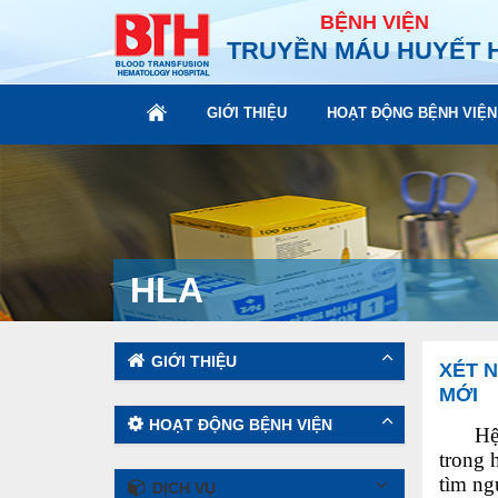
BỆNH VIỆN
TRUYỀN MÁU HUYẾT 
GIỚI THIỆU
HOẠT ĐỘNG BỆNH VIỆN
HLA
GIỚI THIỆU
XÉT N
MỚI
HOẠT ĐỘNG BỆNH VIỆN
Hệ th
trong 
tìm ng
DỊCH VỤ