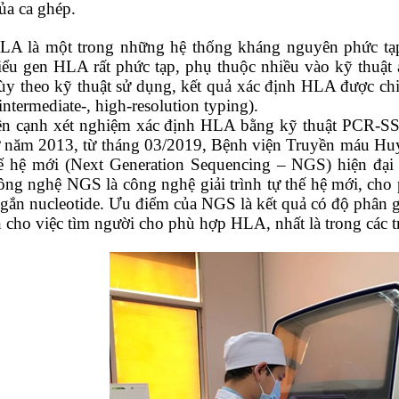
ủa ca ghép.
à một trong những hệ thống kháng nguyên phức tạp và
iểu gen HLA rất phức tạp, phụ thuộc nhiều vào kỹ thuật á
ùy theo kỹ thuật sử dụng, kết quả xác định HLA được chia
intermediate-, high-resolution typing).
ạnh xét nghiệm xác định HLA bằng kỹ thuật PCR-SSO 
ừ năm 2013, từ tháng 03/2019, Bệnh viện Truyền máu Huyết
ế hệ mới (Next Generation Sequencing – NGS) hiện đại
ông nghệ NGS là công nghệ giải trình tự thế hệ mới, cho p
gắn nucleotide. Ưu điểm của NGS là kết quả có độ phân g
n cho việc tìm người cho phù hợp HLA, nhất là trong các