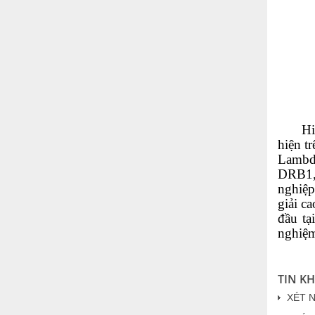
Hiện t
hiện t
Lambda
DRB1,
nghiệp
giải c
đầu tạ
nghiệm
TIN K
XÉT 