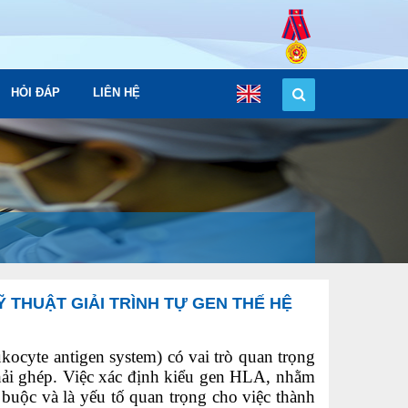
HỎI ĐÁP
LIÊN HỆ
 THUẬT GIẢI TRÌNH TỰ GEN THẾ HỆ
cyte antigen system) có vai trò quan trọng
hải ghép. Việc xác định kiểu gen HLA, nhằm
buộc và là yếu tố quan trọng cho việc thành