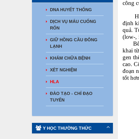
công c
DNA HUYẾT THỐNG
HLA l
DỊCH VỤ MÁU CUỐNG
định k
RỐN
quả. T
(low-, 
GIỮ HỒNG CẦU ĐÔNG
Bên c
LẠNH
khai t
gen th
KHÁM CHỮA BỆNH
cao. C
XÉT NGHIỆM
đoạn n
tốt hơ
HLA
ĐÀO TẠO - CHỈ ĐẠO
TUYẾN
Y HỌC THƯỜNG THỨC