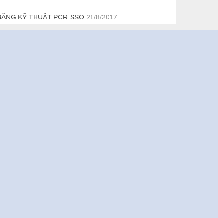
) BẰNG KỸ THUẬT PCR-SSO
21/8/2017