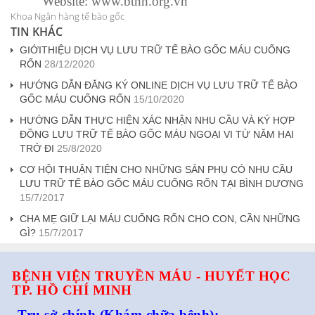
Website: www.bthh.org.vn
Khoa Ngân hàng tế bào gốc
TIN KHÁC
GIỚITHIỆU DỊCH VỤ LƯU TRỮ TẾ BÀO GỐC MÁU CUỐNG
RỐN
28/12/2020
HƯỚNG DẪN ĐĂNG KÝ ONLINE DỊCH VỤ LƯU TRỮ TẾ BÀO
GỐC MÁU CUỐNG RỐN
15/10/2020
HƯỚNG DẪN THỰC HIỆN XÁC NHẬN NHU CẦU VÀ KÝ HỢP
ĐỒNG LƯU TRỮ TẾ BÀO GỐC MÁU NGOẠI VI TỪ NĂM HAI
TRỞ ĐI
25/8/2020
CƠ HỘI THUẬN TIỆN CHO NHỮNG SẢN PHỤ CÓ NHU CẦU
LƯU TRỮ TẾ BÀO GỐC MÁU CUỐNG RỐN TẠI BÌNH DƯƠNG
15/7/2017
CHA MẸ GIỮ LẠI MÁU CUỐNG RỐN CHO CON, CẦN NHỮNG
GÌ?
15/7/2017
BỆNH VIỆN TRUYỀN MÁU - HUYẾT HỌC
TP. HỒ CHÍ MINH
Trụ sở chính
(Khám chữa bệnh):