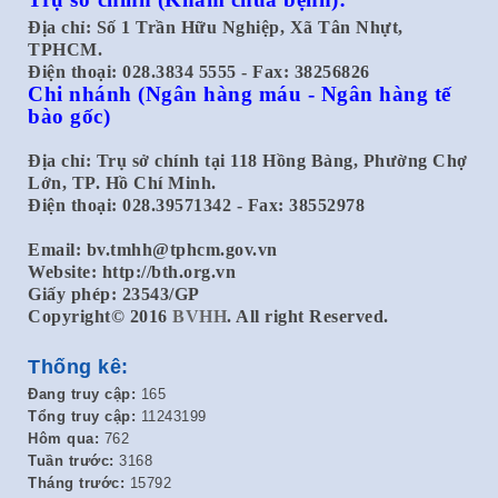
Địa chỉ: Số 1 Trần Hữu Nghiệp, Xã Tân Nhựt,
TPHCM.
Điện thoại: 028.3834 5555 - Fax: 38256826
Chi nhánh
(Ngân hàng máu - Ngân hàng tế
bào gốc)
Địa chỉ: Trụ sở chính tại 118 Hồng Bàng, Phường Chợ
Lớn, TP. Hồ Chí Minh.
Điện thoại: 028.39571342 - Fax: 38552978
Email:
bv.tmhh@tphcm.gov.vn
Website: http://bth.org.vn
Giấy phép: 23543/GP
Copyright© 2016
BVHH
. All right Reserved.
Thống kê:
Đang truy cập:
165
Tổng truy cập:
11243199
Hôm qua:
762
Tuần trước:
3168
Tháng trước:
15792