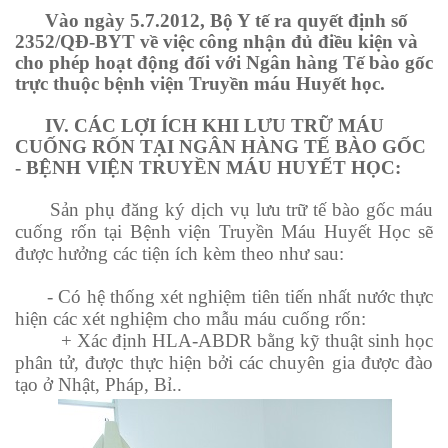
Vào ngày 5.7.2012, Bộ Y tế ra quyết định số
2352/QĐ-BYT về việc công nhận đủ điều kiện và
cho phép hoạt động đối với Ngân hàng Tế bào gốc
trực thuộc bệnh viện Truyền máu Huyết học.
IV. CÁC LỢI ÍCH KHI LƯU TRỮ MÁU
CUỐNG RỐN TẠI NGÂN HÀNG TẾ BÀO GỐC
- BỆNH VIỆN TRUYỀN MÁU HUYẾT HỌC:
Sản phụ đăng ký dịch vụ lưu trữ tế bào gốc máu
cuống rốn tại Bệnh viện Truyền Máu Huyết Học sẽ
được hưởng các tiện ích kèm theo như sau:
- Có hệ thống xét nghiệm tiên tiến nhất nước thực
hiện các xét nghiệm cho mẫu máu cuống rốn:
+ Xác định HLA-ABDR bằng kỹ thuật sinh học
phân tử, được thực hiện bởi các chuyên gia được đào
tạo ở Nhật, Pháp, Bỉ..