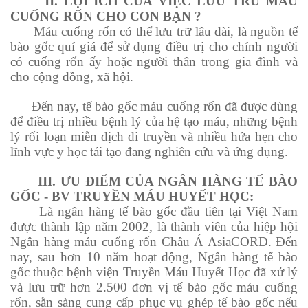
II. LỢI ÍCH CỦA VIỆC LƯU TRỮ MÁU
CUỐNG RỐN CHO CON BẠN ?
Máu cuống rốn có thể lưu trữ lâu dài, là nguồn tế
bào gốc quí giá để sử dụng điều trị cho chính người
có cuống rốn ấy hoặc người thân trong gia đình và
cho cộng đồng, xã hội.
Đến nay, tế bào gốc máu cuống rốn đã được dùng
để điều trị nhiều bệnh lý của hệ tạo máu, những bệnh
lý rối loạn miễn dịch di truyền và nhiều hứa hẹn cho
lĩnh vực y học tái tạo đang nghiên cứu và ứng dụng.
III. ƯU ĐIỂM CỦA NGÂN HÀNG TẾ BÀO
GỐC - BV TRUYỀN MÁU HUYẾT HỌC:
Là ngân hàng tế bào gốc đầu tiên tại Việt Nam
được thành lập năm 2002, là thành viên của hiệp hội
Ngân hàng máu cuống rốn Châu Á AsiaCORD. Đến
nay, sau hơn 10 năm hoạt động, Ngân hàng tế bào
gốc thuộc bệnh viện Truyền Máu Huyết Học đã xử lý
và lưu trữ hơn 2.500 đơn vị tế bào gốc máu cuống
rốn, sẵn sàng cung cấp phục vụ ghép tế bào gốc nếu