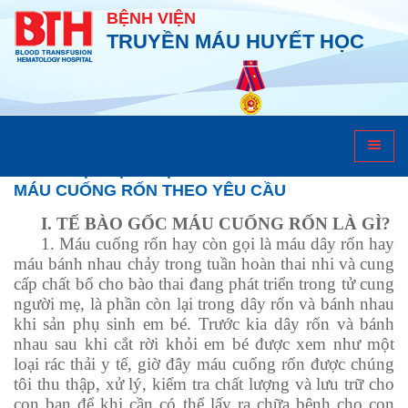
BỆNH VIỆN
TRUYỀN MÁU HUYẾT HỌC
Dịch vụ máu cuống rốn
GIỚI THIỆU DỊCH VỤ LƯU TRỮ TẾ BÀO GỐC
MÁU CUỐNG RỐN THEO YÊU CẦU
I. TẾ BÀO GỐC MÁU CUỐNG RỐN LÀ GÌ?
1. Máu cuống rốn hay còn gọi là máu dây rốn hay
máu bánh nhau chảy trong tuần hoàn thai nhi và cung
cấp chất bổ cho bào thai đang phát triển trong tử cung
người mẹ, là phần còn lại trong dây rốn và bánh nhau
khi sản phụ sinh em bé. Trước kia dây rốn và bánh
nhau sau khi cắt rời khỏi em bé được xem như một
loại rác thải y tế, giờ đây máu cuống rốn được chúng
tôi thu thập, xử lý, kiểm tra chất lượng và lưu trữ cho
con bạn để khi cần có thể lấy ra chữa bệnh cho con