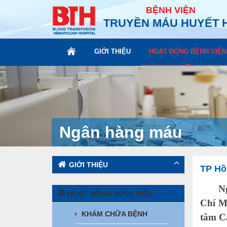
BỆNH VIỆN
TRUYỀN MÁU HUYẾT 
GIỚI THIỆU
HOẠT ĐỘNG BỆNH VIỆN
Ngân hàng máu
GIỚI THIỆU
TP Hồ 
Ngày 
HOẠT ĐỘNG BỆNH VIỆN
Chí M
KHÁM CHỮA BỆNH
tâm C