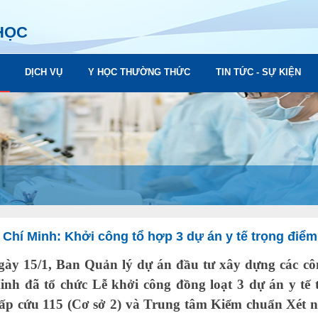
HỌC
DỊCH VỤ
Y HỌC THƯỜNG THỨC
TIN TỨC - SỰ KIỆN
Chí Minh: Khởi công tổ hợp 3 dự án y tế trọng điểm
15/1, Ban Quản lý dự án đầu tư xây dựng các côn
inh đã tổ chức Lễ khởi công đồng loạt 3 dự án y t
ấp cứu 115 (Cơ sở 2) và Trung tâm Kiểm chuẩn Xét n