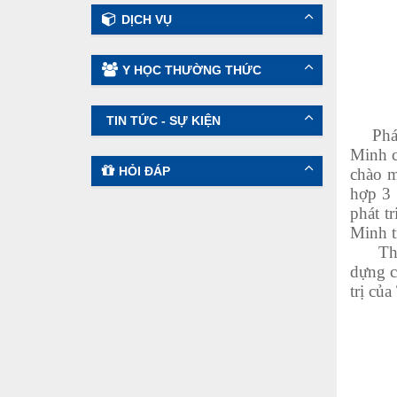
DỊCH VỤ
Y HỌC THƯỜNG THỨC
TIN TỨC - SỰ KIỆN
Phát b
Minh c
HỎI ĐÁP
chào m
hợp 3 
phát t
Minh t
Theo 
dựng c
trị củ