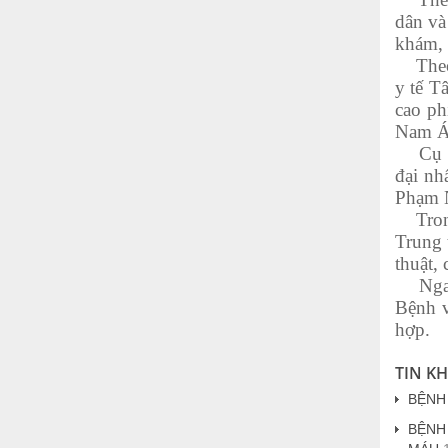
dân và
khám, 
Theo B
y tế T
cao ph
Nam Á.
Cụ thể
đại nh
Phạm N
Trong 
Trung 
thuật,
Ngay s
Bệnh v
hợp.
TIN K
BỆNH
BỆNH