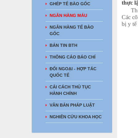
thực l
GHÉP TẾ BÀO GỐC
Theo đ
NGÂN HÀNG MÁU
Các cô
bị y t
NGÂN HÀNG TẾ BÀO
GỐC
BẢN TIN BTH
THÔNG CÁO BÁO CHÍ
ĐỐI NGOẠI - HỢP TÁC
QUỐC TẾ
CẢI CÁCH THỦ TỤC
HÀNH CHÍNH
VĂN BẢN PHÁP LUẬT
NGHIÊN CỨU KHOA HỌC