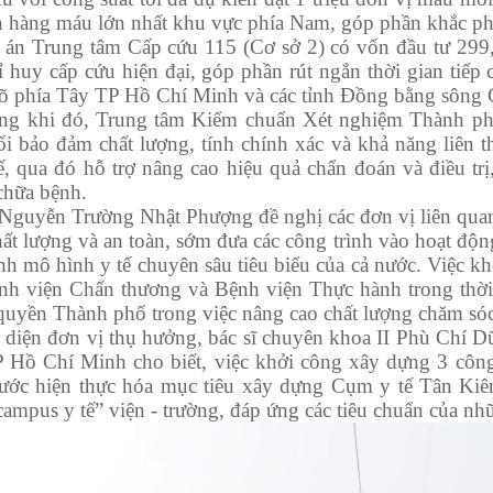
n hàng máu lớn nhất khu vực phía Nam, góp phần khắc phục 
Trung tâm Cấp cứu 115 (Cơ sở 2) có vốn đầu tư 299,9
ỉ huy cấp cứu hiện đại, góp phần rút ngắn thời gian tiếp
õ phía Tây TP Hồ Chí Minh và các tỉnh Đồng bằng sông
khi đó, Trung tâm Kiểm chuẩn Xét nghiệm Thành phố v
i bảo đảm chất lượng, tính chính xác và khả năng liên t
ế, qua đó hỗ trợ nâng cao hiệu quả chẩn đoán và điều trị
hữa bệnh.
yễn Trường Nhật Phượng đề nghị các đơn vị liên quan tậ
ất lượng và an toàn, sớm đưa các công trình vào hoạt đ
ành mô hình y tế chuyên sâu tiêu biểu của cả nước. Việc k
nh viện Chấn thương và Bệnh viện Thực hành trong thời 
quyền Thành phố trong việc nâng cao chất lượng chăm só
ện đơn vị thụ hưởng, bác sĩ chuyên khoa II Phù Chí 
 Hồ Chí Minh cho biết, việc khởi công xây dựng 3 công
ước hiện thực hóa mục tiêu xây dựng Cụm y tế Tân Kiên 
campus y tế” viện - trường, đáp ứng các tiêu chuẩn của nhữ