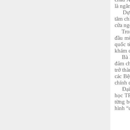
là ngâ
Dự án 
tâm ch
cửa ng
Trong 
đầu mố
quốc t
khám c
Bà Ngu
đảm ch
trở th
các Bệ
chính 
Đại di
học TP
từng b
hình “