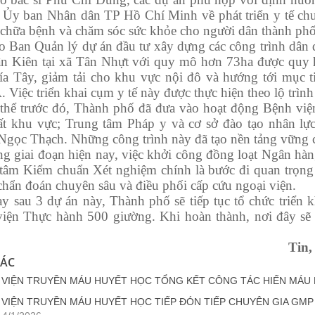
 Ủy ban Nhân dân TP Hồ Chí Minh về phát triển y tế chu
chữa bệnh và chăm sóc sức khỏe cho người dân thành phố,
an Quản lý dự án đầu tư xây dựng các công trình dân
ân Kiên tại xã Tân Nhựt với quy mô hơn 73ha được quy ho
ía Tây, giảm tải cho khu vực nội đô và hướng tới mục t
 Việc triển khai cụm y tế này được thực hiện theo lộ trình
 trước đó, Thành phố đã đưa vào hoạt động Bệnh viện
ất khu vực; Trung tâm Pháp y và cơ sở đào tạo nhân lự
gọc Thạch. Những công trình này đã tạo nền tảng vững chắ
giai đoạn hiện nay, việc khởi công đồng loạt Ngân hàn
tâm Kiểm chuẩn Xét nghiệm chính là bước đi quan trọng
 chẩn đoán chuyên sâu và điều phối cấp cứu ngoại viện.
au 3 dự án này, Thành phố sẽ tiếp tục tổ chức triển 
iện Thực hành 500 giường. Khi hoàn thành, nơi đây sẽ t
Tin,
HÁC
 VIỆN TRUYỀN MÁU HUYẾT HỌC TỔNG KẾT CÔNG TÁC HIẾN MÁU 
 VIỆN TRUYỀN MÁU HUYẾT HỌC TIẾP ĐÓN TIẾP CHUYÊN GIA GMP