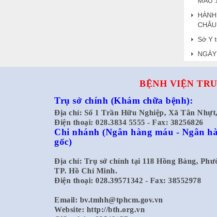
MÁU
HÀNH
CHÂU
Sở Y t
NGÀY 
BỆNH VIỆN TRU
Trụ sở chính
(Khám chữa bệnh):
Địa chỉ: Số 1 Trần Hữu Nghiệp, Xã Tân Nhự
Điện thoại: 028.3834 5555 - Fax: 38256826
Chi nhánh
(Ngân hàng máu - Ngân hà
gốc)
Địa chỉ: Trụ sở chính tại 118 Hồng Bàng, Ph
TP. Hồ Chí Minh.
Điện thoại: 028.39571342 - Fax: 38552978
Email:
bv.tmhh@tphcm.gov.vn
Website: http://bth.org.vn