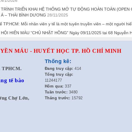
14/1/2026
 TRÌNH TRIỂN KHAI HỆ THỐNG MỞ TỰ ĐỘNG HOÀN TOÀN (OPEN 
 Á – THÁI BÌNH DƯƠNG
28/11/2025
ế TP.HCM: Mỗi nhân viên y tế là một tuyên truyền viên – một người hi
HỘI HIẾN MÁU “CHỦ NHẬT HỒNG” Ngày 09/11/2025 tại 68 Nguyễn 
YỀN MÁU - HUYẾT HỌC TP. HỒ CHÍ MINH
Thống kê:
t, TPHCM.
Đang truy cập:
414
Tổng truy cập:
ng tế bào
11244177
Hôm qua:
337
Tuần trước:
3480
ường Chợ Lớn,
Tháng trước:
15792