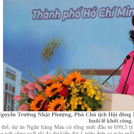
guyễn Trường Nhật Phượng, Phó Chủ tịch Hội đồng 
buổi lễ khởi công.
ể, dự án Ngân hàng Máu có tổng mức đầu tư 699,5 tỷ 
u với công suất tối đa dự kiến đạt 1 triệu đơn vị máu m