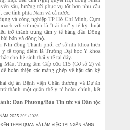
yên sâu, hướng tới phục vụ tốt hơn nhu cầu
 các tỉnh phía Nam và cả nước.
 dụng và công nghiệp TP Hồ Chí Minh, Cụm
ạch với sứ mệnh là "trái tim" y tế kỹ thuật
iêu trở thành trung tâm y tế hàng đầu Đông
 bài bản và đồng bộ.
 Nhi đồng Thành phố, cơ sở nhi khoa hiện
c y tế trọng điểm là Trường Đại học Y khoa
c cho hệ sinh thái y tế tại đây.
g Máu, Trung tâm Cấp cứu 115 (Cơ sở 2) và
 để hoàn thiện các mảng ghép về hậu cần kỹ
khai dự án Bệnh viện Chấn thương và Dự án
rở thành một quần thể y tế hoàn chỉnh, kết
 ảnh: Đan Phương/Báo Tin tức và Dân tộc
NĂM 2025
20/1/2026
 ĐẾN THAM QUAN VÀ LÀM VIỆC TẠI NGÂN HÀNG