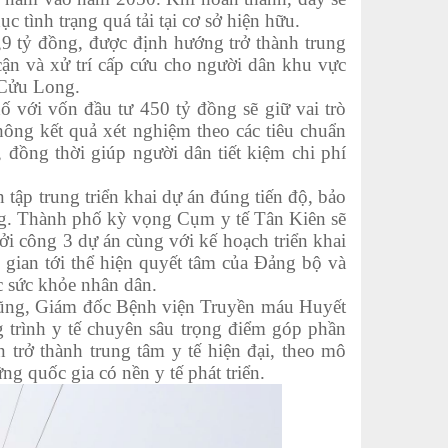
tình trạng quá tải tại cơ sở hiện hữu.
 tỷ đồng, được định hướng trở thành trung
 cận và xử trí cấp cứu cho người dân khu vực
 Cửu Long.
ới vốn đầu tư 450 tỷ đồng sẽ giữ vai trò
hông kết quả xét nghiệm theo các tiêu chuẩn
, đồng thời giúp người dân tiết kiệm chi phí
p trung triển khai dự án đúng tiến độ, bảo
ộng. Thành phố kỳ vọng Cụm y tế Tân Kiên sẽ
hởi công 3 dự án cùng với kế hoạch triển khai
gian tới thể hiện quyết tâm của Đảng bộ và
c sức khỏe nhân dân.
Dũng, Giám đốc Bệnh viện Truyền máu Huyết
 trình y tế chuyên sâu trọng điểm góp phần
trở thành trung tâm y tế hiện đại, theo mô
ng quốc gia có nền y tế phát triển.