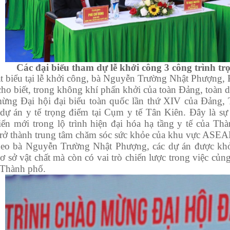
Các đại biểu tham dự lễ khởi công 3 công trình tr
iểu tại lễ khởi công, bà Nguyễn Trường Nhật Phượng,
ho biết, trong không khí phấn khởi của toàn Đảng, toàn dâ
ừng Đại hội đại biểu toàn quốc lần thứ XIV của Đảng, 
dự án y tế trọng điểm tại Cụm y tế Tân Kiên. Đây là sự
riển mới trong lộ trình hiện đại hóa hạ tầng y tế của 
rở thành trung tâm chăm sóc sức khỏe của khu vực ASEA
bà Nguyễn Trường Nhật Phượng, các dự án được khởi 
ơ sở vật chất mà còn có vai trò chiến lược trong việc củn
a Thành phố.