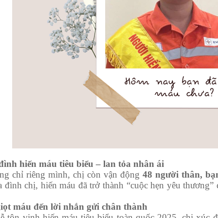
nh hiến máu tiêu biểu – lan tỏa nhân ái
 chỉ riêng mình, chị còn vận động
48 người thân, bạ
a đình chị, hiến máu đã trở thành “cuộc hẹn yêu thương” 
ọt máu đến lời nhắn gửi chân thành
 tôn vinh hiến máu tiêu biểu toàn quốc 2025, chị xúc 