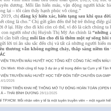
uyên dương. Mỗi lần hiến máu, vận động người khác h
ng lại – tôi cảm thấy hạnh phúc vô cùng.”
019, chị
đăng ký hiến xác, hiến tạng sau khi qua đời
hết cũng là cho.” Chị gửi gắm đến thế hệ trẻ thông điệp g
ời ở lại. Hãy cho đi khi còn có thể, vì đó là cách chúng ta
con người như chị Huỳnh Thị Mỹ An chính là
“những 
hỉ cần biết rằng
mỗi lần cho đi là thêm một sự sống hồi 
i lời tri ân sâu sắc đến chị và tất cả những người hiến 
u thương vẫn không ngừng chảy, thắp sáng niềm tin 
HÁC
 VIỆN TRUYỀN MÁU HUYẾT HỌC TỔNG KẾT CÔNG TÁC HIẾN MÁU 
Chí Minh: Khởi công tổ hợp 3 dự án y tế trọng điểm tại Cụm y tế Tân 
 VIỆN TRUYỀN MÁU HUYẾT HỌC TIẾP ĐÓN TIẾP CHUYÊN GIA GMP
14/1/2026
 TRÌNH TRIỂN KHAI HỆ THỐNG MỞ TỰ ĐỘNG HOÀN TOÀN (OPEN 
 Á – THÁI BÌNH DƯƠNG
28/11/2025
ế TP.HCM: Mỗi nhân viên y tế là một tuyên truyền viên – một người hi