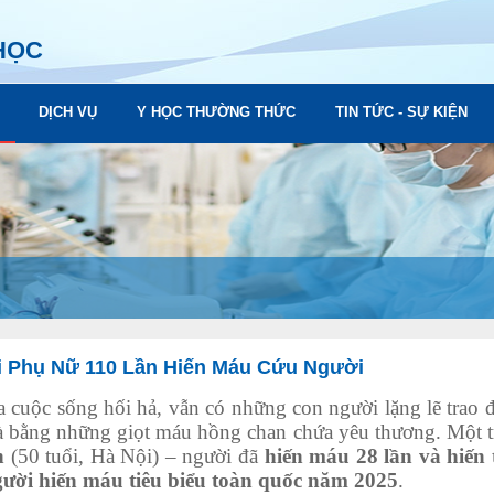
HỌC
DỊCH VỤ
Y HỌC THƯỜNG THỨC
TIN TỨC - SỰ KIỆN
 Phụ Nữ 110 Lần Hiến Máu Cứu Người
uộc sống hối hả, vẫn có những con người lặng lẽ trao đ
à bằng những giọt máu hồng chan chứa yêu thương. Một 
n
(50 tuổi, Hà Nội) – người đã
hiến máu 28 lần và hiến 
ười hiến máu tiêu biểu toàn quốc năm 2025
.