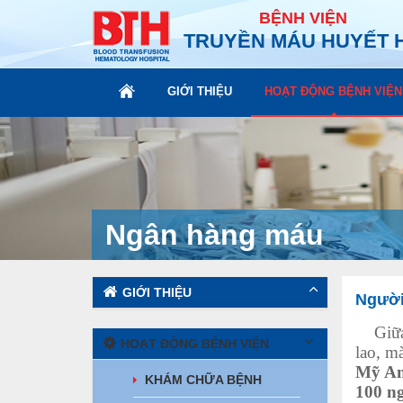
BỆNH VIỆN
TRUYỀN MÁU HUYẾT 
GIỚI THIỆU
HOẠT ĐỘNG BỆNH VIỆN
Ngân hàng máu
GIỚI THIỆU
Người
Giữa c
HOẠT ĐỘNG BỆNH VIỆN
lao, m
Mỹ A
KHÁM CHỮA BỆNH
100 ng