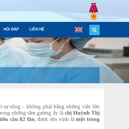
HỎI ĐÁP
LIÊN HỆ
i sự sống – không phải bằng những việc lớn
trong những tấm gương ấy là
chị Huỳnh Thị
tiểu cầu 82 lần
, được tôn vinh là
một trong