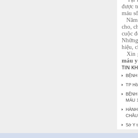
được t
máu số
Năm 2
cho, c
cuộc đ
Những 
hiệu, c
Xin gử
máu yê
TIN K
BỆNH
TP Hồ 
BỆNH
MÁU
HÀNH
CHÂU
Sở Y t