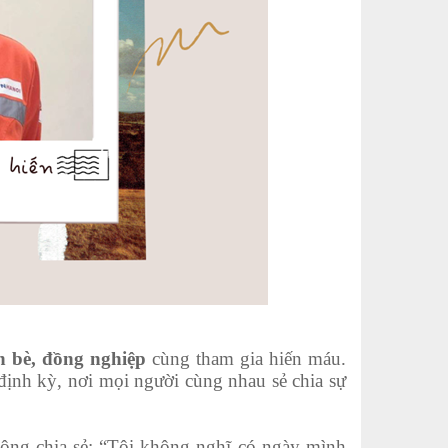
n bè, đồng nghiệp
cùng tham gia hiến máu.
định kỳ, nơi mọi người cùng nhau sẻ chia sự
động chia sẻ: “Tôi không nghĩ có ngày mình