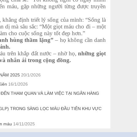
iến máu, gặp những người từng được truyền
, khẳng định triết lý sống của mình: “Sống là
iản dị mà sâu sắc: “Một giọt máu cho đi – một
 làm cho cuộc sống này tốt đẹp hơn.”
anh hùng thầm lặng”
– họ không cần danh
sinh.
máu trên khắp đất nước – nhờ họ,
những giọt
và nhân ái trong cộng đồng.
NĂM 2025
20/1/2026
Kiên
16/1/2026
 ĐẾN THAM QUAN VÀ LÀM VIỆC TẠI NGÂN HÀNG
GLP) TRONG SÀNG LỌC MÁU ĐẦU TIÊN KHU VỰC
ến máu
14/11/2025