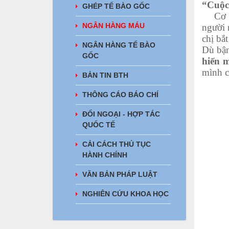
“Cuộc 
GHÉP TẾ BÀO GỐC
Cơ duy
NGÂN HÀNG MÁU
người 
chị bắ
NGÂN HÀNG TẾ BÀO
Dù bận
GỐC
hiến 
mình c
BẢN TIN BTH
THÔNG CÁO BÁO CHÍ
ĐỐI NGOẠI - HỢP TÁC
QUỐC TẾ
CẢI CÁCH THỦ TỤC
HÀNH CHÍNH
VĂN BẢN PHÁP LUẬT
NGHIÊN CỨU KHOA HỌC