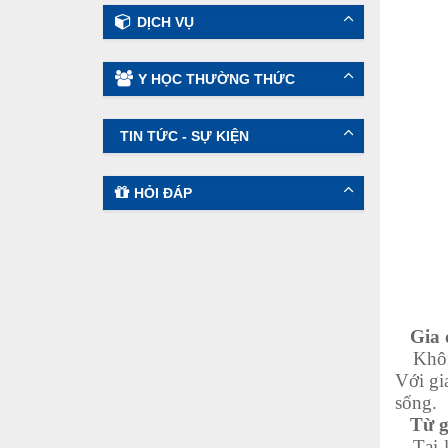
DỊCH VỤ
Y HỌC THƯỜNG THỨC
TIN TỨC - SỰ KIỆN
HỎI ĐÁP
Gia đì
Không
Với gi
sống.
Từ gi
Tại lễ