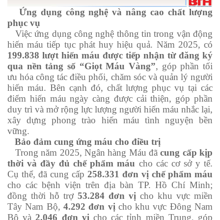
Ứng dụng công nghệ và nâng cao chất lượng
phục vụ
Việc ứng dụng công nghệ thông tin trong vận động
hiến máu tiếp tục phát huy hiệu quả. Năm 2025, có
199.838 lượt hiến máu được tiếp nhận từ đăng ký
qua nền tảng số “Giọt Máu Vàng”
, góp phần tối
ưu hóa công tác điều phối, chăm sóc và quản lý người
hiến máu. Bên cạnh đó, chất lượng phục vụ tại các
điểm hiến máu ngày càng được cải thiện, góp phần
duy trì và mở rộng lực lượng người hiến máu nhắc lại,
xây dựng phong trào hiến máu tình nguyện bền
vững.
Bảo đảm cung ứng máu cho điều trị
Trong năm 2025, Ngân hàng Máu đã
cung cấp kịp
thời và đầy đủ chế phẩm máu
cho các cơ sở y tế.
Cụ thể, đã cung cấp
258.331 đơn vị chế phẩm máu
cho các bệnh viện trên địa bàn TP. Hồ Chí Minh;
đồng thời hỗ trợ
53.284 đơn vị
cho khu vực miền
Tây Nam Bộ,
4.292 đơn vị
cho khu vực Đông Nam
Bộ và
2.046 đơn vị
cho các tỉnh miền Trung, góp