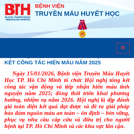
BỆNH VIỆN
TRUYỀN MÁU HUYẾT HỌC
Ngân hàng máu
BỆNH VIỆN TRUYỀN MÁU HUYẾT HỌC TỔNG
KẾT CÔNG TÁC HIẾN MÁU NĂM 2025
Ngày 15/01/2026, Bệnh viện Truyền Máu Huyết
Học TP. Hồ Chí Minh tổ chức Hội nghị tổng kết
công tác vận động và tiếp nhận hiến máu tình
nguyện năm 2025; đồng thời triển khai phương
hướng, nhiệm vụ năm 2026. Hội nghị là dịp đánh
giá toàn diện kết quả đạt được và đề ra giải pháp
bảo đảm nguồn máu an toàn – ổn định – bền vững,
phục vụ nhu cầu cấp cứu và điều trị cho người
bệnh tại TP. Hồ Chí Minh và các khu vực lân cận.