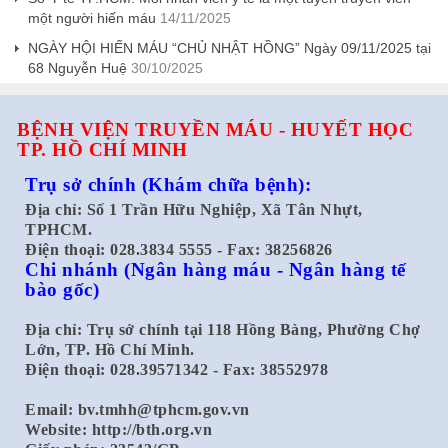
một người hiến máu
14/11/2025
NGÀY HỘI HIẾN MÁU “CHỦ NHẬT HỒNG” Ngày 09/11/2025 tại
68 Nguyễn Huệ
30/10/2025
BỆNH VIỆN TRUYỀN MÁU - HUYẾT HỌC
TP. HỒ CHÍ MINH
Trụ sở chính
(Khám chữa bệnh):
Địa chỉ: Số 1 Trần Hữu Nghiệp, Xã Tân Nhựt,
TPHCM.
Điện thoại: 028.3834 5555 - Fax: 38256826
Chi nhánh
(Ngân hàng máu - Ngân hàng tế
bào gốc)
Địa chỉ: Trụ sở chính tại 118 Hồng Bàng, Phường Chợ
Lớn, TP. Hồ Chí Minh.
Điện thoại: 028.39571342 - Fax: 38552978
Email:
bv.tmhh@tphcm.gov.vn
Website: http://bth.org.vn