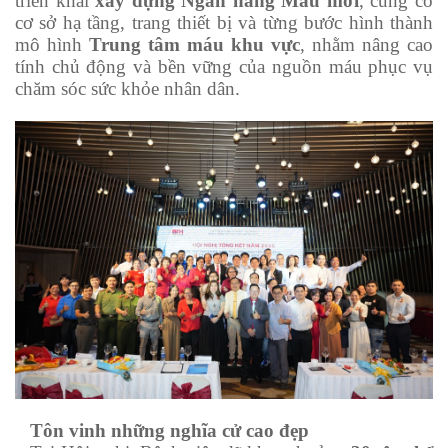
triển khai
xây dựng Ngân hàng Máu mới
, củng cố
cơ sở hạ tầng, trang thiết bị và từng bước hình thành
mô hình
Trung tâm máu khu vực
, nhằm nâng cao
tính chủ động và bền vững của nguồn máu phục vụ
chăm sóc sức khỏe nhân dân.
Tôn vinh những nghĩa cử cao đẹp