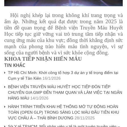
Hội nghị khép lại trong không khí trang trọng và
ấm áp. Những kết quả đạt được trong năm 2025 là
tiền đề quan trọng để Bệnh viện Truyền Máu Huyết
Học tiếp tục giữ vững vai trò trung tâm tiếp nhận và
cung ứng máu của khu vực; đồng thời khẳng định sức
mạnh của phong trào hiến máu tình nguyện, vì sự
sống của người bệnh và vì sức khỏe cộng đồng.
KHOA TIẾP NHẬN HIẾN MÁU
TIN KHÁC
TP Hồ Chí Minh: Khởi công tổ hợp 3 dự án y tế trọng điểm tại
Cụm y tế Tân Kiên
16/1/2026
BỆNH VIỆN TRUYỀN MÁU HUYẾT HỌC TIẾP ĐÓN TIẾP
CHUYÊN GIA GMP ĐẾN THAM QUAN VÀ LÀM VIỆC TẠI NGÂN
HÀNG MÁU
14/1/2026
HÀNH TRÌNH TRIỂN KHAI HỆ THỐNG MỞ TỰ ĐỘNG HOÀN
TOÀN (OPEN GLP) TRONG SÀNG LỌC MÁU ĐẦU TIÊN KHU
VỰC CHÂU Á – THÁI BÌNH DƯƠNG
28/11/2025
Sở Y tế TP.HCM: Mỗi nhân viên y tế là một tuyên truyền viên –