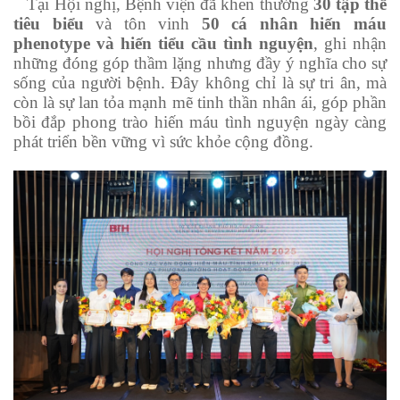
Tại Hội nghị, Bệnh viện đã khen thưởng
30 tập thể
tiêu biểu
và tôn vinh
50 cá nhân hiến máu
phenotype và hiến tiểu cầu tình nguyện
, ghi nhận
những đóng góp thầm lặng nhưng đầy ý nghĩa cho sự
sống của người bệnh. Đây không chỉ là sự tri ân, mà
còn là sự lan tỏa mạnh mẽ tinh thần nhân ái, góp phần
bồi đắp phong trào hiến máu tình nguyện ngày càng
phát triển bền vững vì sức khỏe cộng đồng.