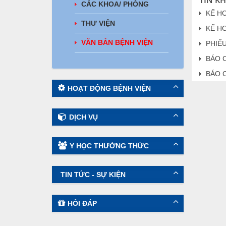
CÁC KHOA/ PHÒNG
KẾ H
THƯ VIỆN
KẾ HO
VĂN BẢN BỆNH VIỆN
PHIẾ
BÁO 
BÁO C
HOẠT ĐỘNG BỆNH VIỆN
DỊCH VỤ
Y HỌC THƯỜNG THỨC
TIN TỨC - SỰ KIỆN
HỎI ĐÁP