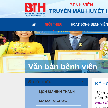
BỆNH VIỆN
TRUYỀN MÁU HUYẾT 
GIỚI THIỆU
HOẠT ĐỘNG BỆNH VIỆN
Văn bản bệnh viện
GIỚI THIỆU
KẾ HO
LỊCH SỬ HÌNH THÀNH
Bệnh v
năm 2
SƠ ĐỔ TỔ CHỨC
hoat 
TIN K