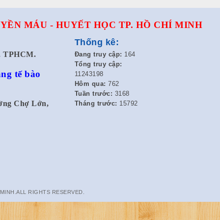
YỀN MÁU - HUYẾT HỌC TP. HỒ CHÍ MINH
Thống kê:
t, TPHCM.
Đang truy cập:
164
Tổng truy cập:
ng tế bào
11243198
Hôm qua:
762
Tuần trước:
3168
ường Chợ Lớn,
Tháng trước:
15792
 MINH.ALL RIGHTS RESERVED.