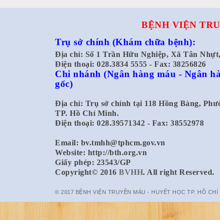
BỆNH VIỆN TRU
Trụ sở chính
(Khám chữa bệnh):
Địa chỉ: Số 1 Trần Hữu Nghiệp, Xã Tân Nhự
Điện thoại: 028.3834 5555 - Fax: 38256826
Chi nhánh
(Ngân hàng máu - Ngân hà
gốc)
Địa chỉ: Trụ sở chính tại 118 Hồng Bàng, Ph
TP. Hồ Chí Minh.
Điện thoại: 028.39571342 - Fax: 38552978
Email:
bv.tmhh@tphcm.gov.vn
Website: http://bth.org.vn
Giấy phép: 23543/GP
Copyright© 2016
BVHH
. All right Reserved.
© 2017 BỆNH VIỆN TRUYỀN MÁU - HUYẾT HỌC TP. HỒ CHÍ