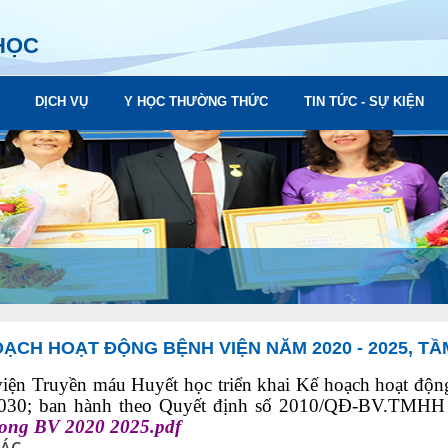
HỌC
DỊCH VỤ
Y HỌC THƯỜNG THỨC
TIN TỨC - SỰ KIỆN
ẠCH HOẠT ĐỘNG BỆNH VIỆN NĂM 2020 - 2025, TẦ
iện Truyền máu Huyết học triển khai Kế hoạch hoạt độn
030; ban hành theo Quyết định số 2010/QĐ-BV.TMHH
dong BV 2020 2025.pdf
HÁC