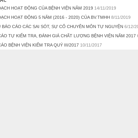
OẠCH HOẠT ĐỘNG CỦA BỆNH VIỆN NĂM 2019
14/11/2019
ẠCH HOẠT ĐỘNG 5 NĂM (2016 - 2020) CỦA BV.TMHH
8/11/2019
U BÁO CÁO CÁC SAI SÓT, SỰ CỐ CHUYÊN MÔN TỰ NGUYỆN
6/12/2
CÁO TỰ KIỂM TRA, ĐÁNH GIÁ CHẤT LƯỢNG BỆNH VIỆN NĂM 2017
ÁO BỆNH VIỆN KIỂM TRA QUÝ III/2017
10/11/2017