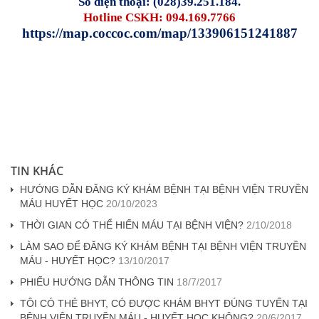
Số điện thoại: (028)39.251.184.
Hotline CSKH: 094.169.7766
https://map.coccoc.com/map/133906151241887
TIN KHÁC
HƯỚNG DẪN ĐĂNG KÝ KHÁM BỆNH TẠI BỆNH VIỆN TRUYỀN
MÁU HUYẾT HỌC
20/10/2023
THỜI GIAN CÓ THỂ HIẾN MÁU TẠI BỆNH VIỆN?
2/10/2018
LÀM SAO ĐỂ ĐĂNG KÝ KHÁM BỆNH TẠI BỆNH VIỆN TRUYỀN
MÁU - HUYẾT HỌC?
13/10/2017
PHIẾU HƯỚNG DẪN THÔNG TIN
18/7/2017
TÔI CÓ THẺ BHYT, CÓ ĐƯỢC KHÁM BHYT ĐÚNG TUYẾN TẠI
BỆNH VIỆN TRUYỀN MÁU - HUYẾT HỌC KHÔNG?
20/6/2017