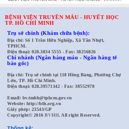
BỆNH VIỆN TRUYỀN MÁU - HUYẾT HỌC
TP. HỒ CHÍ MINH
Trụ sở chính
(Khám chữa bệnh):
Địa chỉ: Số 1 Trần Hữu Nghiệp, Xã Tân Nhựt,
TPHCM.
Điện thoại: 028.3834 5555 - Fax: 38256826
Chi nhánh
(Ngân hàng máu - Ngân hàng tế
bào gốc)
Địa chỉ: Trụ sở chính tại 118 Hồng Bàng, Phường Chợ
Lớn, TP. Hồ Chí Minh.
Điện thoại: 028.39571342 - Fax: 38552978
Email:
bv.tmhh@tphcm.gov.vn
Website: http://bth.org.vn
Giấy phép: 23543/GP
Copyright© 2016
BVHH
. All right Reserved.
Thống kê: