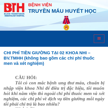
BỆNH VIỆN
TRUYỀN MÁU HUYẾT HỌC
HỎI ĐÁP
CHI PHÍ TIỀN GIƯỜNG TẠI 02 KHOA NHI –
BV.TMHH (không bao gồm các chi phí thuốc
men và xét nghiệm)
CÂU HỎI:
Tôi có con mắc bệnh ung thư máu, chuẩn bị
nhập viện khoa Nhi để điều trị đặc hiệu, tôi muốn
hỏi khi nằm viện thì ngoài chi phí thuốc men và xét
nghiệm, các chi phí về dịch vụ tiền giường mỗi ngày
tôi phải chi trả là bao nhiêu?