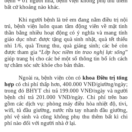
bệnh + 01 người nhà, bệnh viện không phụ thu thêm
bất cứ khoảng nào khác.
Khi người bệnh là trẻ em đang nằm điều trị nội
trú, bệnh viện luôn quan tâm động viên về mặt tinh
thần bằng nhiều hoạt động có ý nghĩa và mang tính
giáo dục như: được tặng quà sinh nhật, quà tết thiếu
nhi 1/6, quà Trung thu, quà giáng sinh; các bé còn
được tham gia “
Lớp học niềm tin trao nghị lực sống
”
giúp trang bị cho các bé một số thông tin bổ ích cách
tự chăm sóc sức khỏe cho bản thân.
Ngoài ra, bệnh viện còn có
khoa
Điều trị tổng
hợp
có chi phí thấp hơn, 400.000 VNĐ/giường/ngày;
trong đó BHYT chi trả 199.000 VNĐ/ngày và người
bệnh chỉ trả 201.000 VNĐ/ngày. Chi phí trên bao
gồm các dịch vụ: phòng máy điều hòa nhiệt độ, tivi,
wifi, tủ đầu giường, nước rửa tay nhanh đầu giường,
phí vệ sinh và cũng không phụ thu thêm bất kì chi
phí nào đối với người nhà ở lại.