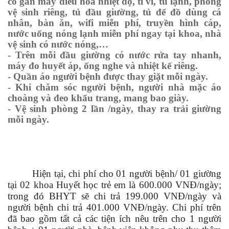
có gắn máy điều hòa nhiệt độ, ti vi, tủ lạnh, phòng
vệ sinh riêng, tủ đầu giường, tủ để đồ dùng cá
nhân, bàn ăn, wifi miễn phí, truyền hình cáp,
nước uống nóng lạnh miễn phí ngay tại khoa, nhà
vệ sinh có nước nóng,…
- Trên mỗi đầu giường có nước rửa tay nhanh,
máy đo huyết áp, ống nghe và nhiệt kế riêng.
- Quần áo người bệnh được thay giặt mỗi ngày.
- Khi chăm sóc người bệnh, người nhà mặc áo
choàng và đeo khẩu trang, mang bao giày.
- Vệ sinh phòng 2 lần /ngày, thay ra trải giường
mỗi ngày.
H
iện tại
,
chi phí cho 01 người bệnh/ 01 giường
tại 02 khoa Huyết học trẻ em là 600.000 VNĐ/ngày;
trong đó BHYT sẽ chi trả 199.000 VNĐ/ngày và
người bệnh chi trả 401.000 VNĐ/ngày. Chi phí trên
đã bao gồm tất cả các tiện ích nêu trên cho 1 người