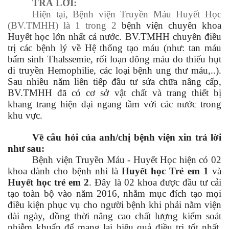
TRẢ LỜI:
Hiện tại, Bệnh viện Truyền Máu Huyết Học
(BV.TMHH) là 1 trong 2
bệnh viện chuyên khoa
Huyết học lớn nhất cả nước. BV.TMHH chuyên điều
trị các bệnh lý về Hệ thống tạo máu (như: tan máu
bẩm sinh Thalssemie, rối loạn đông máu do thiếu hụt
di truyền Hemophilie, các loại bệnh ung thư máu,..).
Sau nhiều năm liên tiếp đầu tư sửa chữa nâng cấp,
BV.TMHH đã có cơ sở vật chất và trang thiết bị
khang trang hiện đại ngang tầm với các nước trong
khu vực.
Về câu hỏi của anh/chị bệnh viện xin trả lời
như sau:
Bệnh viện Truyền Máu - Huyết Học hiện có 02
khoa dành cho bệnh nhi là
Huyết học Trẻ em 1
và
Huyết học trẻ em 2
. Đây là 02 khoa được đầu tư cải
tạo toàn bộ vào năm 2016, nhằm mục đích tạo mọi
điều kiện phục vụ cho người bệnh khi phải nằm viện
dài ngày, đồng thời nâng cao chất lượng kiểm soát
nhiễm khuẩn để mang lại hiệu quả điều trị tốt nhất.