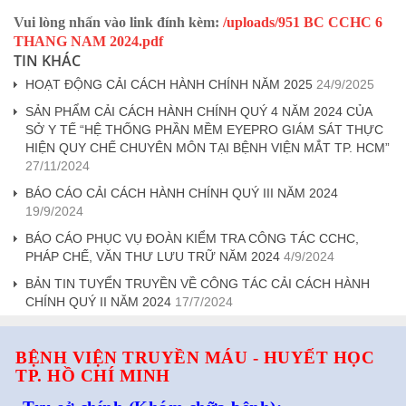
Vui lòng nhấn vào link đính kèm:
/uploads/951 BC CCHC 6
THANG NAM 2024.pdf
TIN KHÁC
HOẠT ĐỘNG CẢI CÁCH HÀNH CHÍNH NĂM 2025
24/9/2025
SẢN PHẨM CẢI CÁCH HÀNH CHÍNH QUÝ 4 NĂM 2024 CỦA
SỞ Y TẾ “HỆ THỐNG PHẦN MỀM EYEPRO GIÁM SÁT THỰC
HIỆN QUY CHẾ CHUYÊN MÔN TẠI BỆNH VIỆN MẮT TP. HCM”
27/11/2024
BÁO CÁO CẢI CÁCH HÀNH CHÍNH QUÝ III NĂM 2024
19/9/2024
BÁO CÁO PHỤC VỤ ĐOÀN KIỂM TRA CÔNG TÁC CCHC,
PHÁP CHẾ, VĂN THƯ LƯU TRỮ NĂM 2024
4/9/2024
BẢN TIN TUYỂN TRUYỀN VỀ CÔNG TÁC CẢI CÁCH HÀNH
CHÍNH QUÝ II NĂM 2024
17/7/2024
BỆNH VIỆN TRUYỀN MÁU - HUYẾT HỌC
TP. HỒ CHÍ MINH