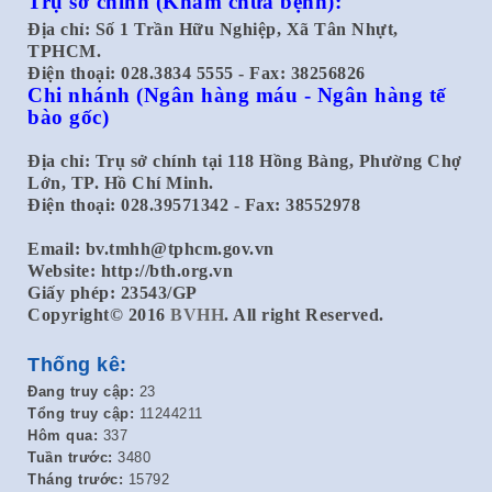
Trụ sở chính
(Khám chữa bệnh):
Địa chỉ: Số 1 Trần Hữu Nghiệp, Xã Tân Nhựt,
TPHCM.
Điện thoại: 028.3834 5555 - Fax: 38256826
Chi nhánh
(Ngân hàng máu - Ngân hàng tế
bào gốc)
Địa chỉ: Trụ sở chính tại 118 Hồng Bàng, Phường Chợ
Lớn, TP. Hồ Chí Minh.
Điện thoại: 028.39571342 - Fax: 38552978
Email:
bv.tmhh@tphcm.gov.vn
Website: http://bth.org.vn
Giấy phép: 23543/GP
Copyright© 2016
BVHH
. All right Reserved.
Thống kê:
Đang truy cập:
23
Tổng truy cập:
11244211
Hôm qua:
337
Tuần trước:
3480
Tháng trước:
15792