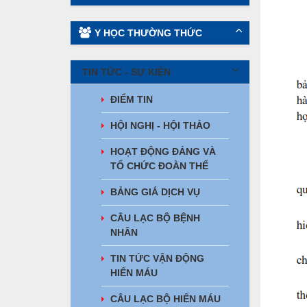
Y HỌC THƯỜNG THỨC
TIN TỨC - SỰ KIỆN
ĐIỂM TIN
HỘI NGHỊ - HỘI THẢO
HOẠT ĐỘNG ĐẢNG VÀ
TỔ CHỨC ĐOÀN THỂ
BẢNG GIÁ DỊCH VỤ
CÂU LẠC BỘ BỆNH
NHÂN
TIN TỨC VẬN ĐỘNG
HIẾN MÁU
CÂU LẠC BỘ HIẾN MÁU