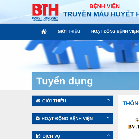
BỆNH VIỆN
TRUYỀN MÁU HUYẾT 
GIỚI THIỆU
HOẠT ĐỘNG BỆNH VIỆN
Tuyển dụng
GIỚI THIỆU
THÔN
HOẠT ĐỘNG BỆNH VIỆN
DỊCH VỤ