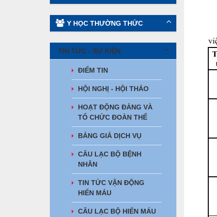
Y HỌC THƯỜNG THỨC
TIN TỨC - SỰ KIỆN
ĐIỂM TIN
HỘI NGHỊ - HỘI THẢO
HOẠT ĐỘNG ĐẢNG VÀ
TỔ CHỨC ĐOÀN THỂ
BẢNG GIÁ DỊCH VỤ
CÂU LẠC BỘ BỆNH
NHÂN
TIN TỨC VẬN ĐỘNG
HIẾN MÁU
CÂU LẠC BỘ HIẾN MÁU