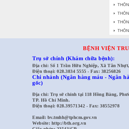
THÔN
THÔN
THÔN
THÔN
BỆNH VIỆN TRU
Trụ sở chính
(Khám chữa bệnh):
Địa chỉ: Số 1 Trần Hữu Nghiệp, Xã Tân Nhự
Điện thoại: 028.3834 5555 - Fax: 38256826
Chi nhánh
(Ngân hàng máu - Ngân hà
gốc)
Địa chỉ: Trụ sở chính tại 118 Hồng Bàng, Ph
TP. Hồ Chí Minh.
Điện thoại: 028.39571342 - Fax: 38552978
Email:
bv.tmhh@tphcm.gov.vn
Website: http://bth.org.vn
Giấy phép: 23543/GP