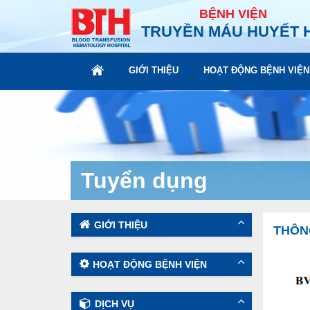
BỆNH VIỆN
TRUYỀN MÁU HUYẾT 
GIỚI THIỆU
HOẠT ĐỘNG BỆNH VIỆN
Tuyển dụng
GIỚI THIỆU
THÔNG
HOẠT ĐỘNG BỆNH VIỆN
DỊCH VỤ