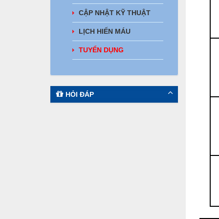
CẬP NHẬT KỸ THUẬT
LỊCH HIẾN MÁU
TUYỂN DỤNG
HỎI ĐÁP