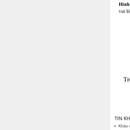
TIN K
Khảo s