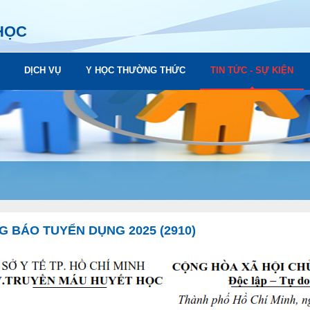
HỌC
DỊCH VỤ
Y HỌC THƯỜNG THỨC
TIN TỨC - SỰ KIỆN
 BÁO TUYỂN DỤNG 2025 (2910)