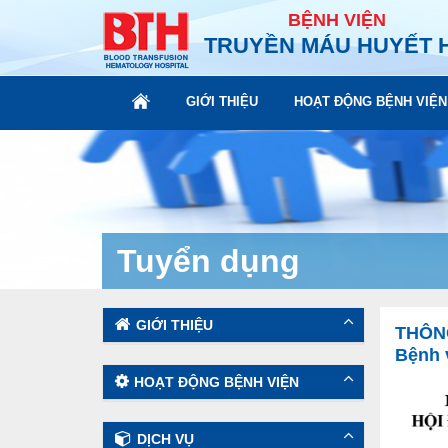
BỆNH VIỆN
TRUYỀN MÁU HUYẾT 
GIỚI THIỆU
HOẠT ĐỘNG BỆNH VIỆN
Tuyển dụng
GIỚI THIỆU
THÔNG
Bệnh 
HOẠT ĐỘNG BỆNH VIỆN
DỊCH VỤ