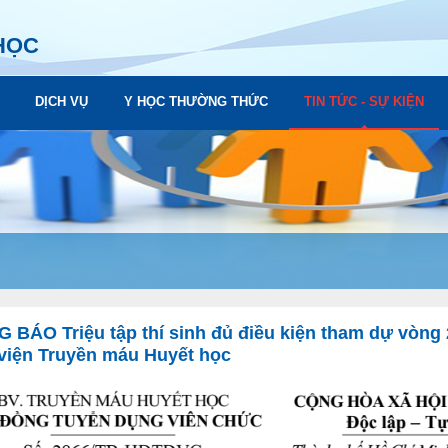
HỌC
DỊCH VỤ
Y HỌC THƯỜNG THỨC
TIN TỨC - SỰ KIỆN
 BÁO Triệu tập thí sinh đủ điều kiện tham dự vòng 
viện Truyền máu Huyết học