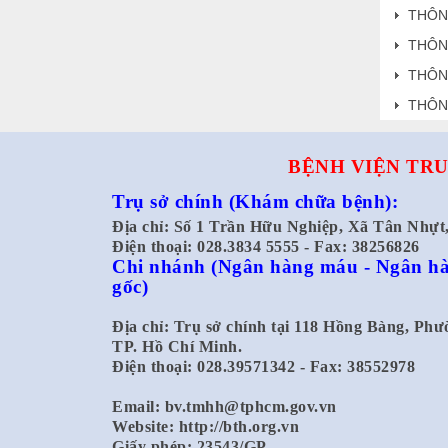
THÔN
THÔN
THÔN
THÔN
BỆNH VIỆN TRU
Trụ sở chính
(Khám chữa bệnh):
Địa chỉ: Số 1 Trần Hữu Nghiệp, Xã Tân Nhự
Điện thoại: 028.3834 5555 - Fax: 38256826
Chi nhánh
(Ngân hàng máu - Ngân hà
gốc)
Địa chỉ: Trụ sở chính tại 118 Hồng Bàng, Ph
TP. Hồ Chí Minh.
Điện thoại: 028.39571342 - Fax: 38552978
Email:
bv.tmhh@tphcm.gov.vn
Website: http://bth.org.vn
Giấy phép: 23543/GP