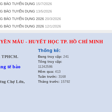
G BÁO TUYỂN DỤNG
15/7/2026
G BÁO TUYỂN DỤNG
13/5/2026
G BÁO TUYỂN DỤNG 2026
20/3/2026
G BÁO TUYỂN DỤNG 2026
12/1/2026
YỀN MÁU - HUYẾT HỌC TP. HỒ CHÍ MINH
Thống kê:
t, TPHCM.
Đang truy cập:
241
Tổng truy cập:
ng tế bào
11242586
Hôm qua:
413
Tuần trước:
3168
ường Chợ Lớn,
Tháng trước:
15792