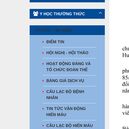
Y HỌC THƯỜNG THỨC
TIN TỨC - SỰ KIỆN
ĐIỂM TIN
HỘI NGHỊ - HỘI THẢO
HOẠT ĐỘNG ĐẢNG VÀ
TỔ CHỨC ĐOÀN THỂ
BẢNG GIÁ DỊCH VỤ
CÂU LẠC BỘ BỆNH
NHÂN
TIN TỨC VẬN ĐỘNG
HIẾN MÁU
CÂU LẠC BỘ HIẾN MÁU