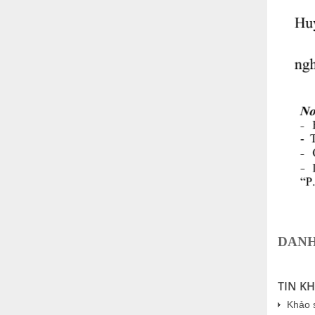
DANH
TIN K
Khảo s