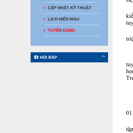
CẬP NHẬT KỸ THUẬT
LỊCH HIẾN MÁU
TUYỂN DỤNG
HỎI ĐÁP