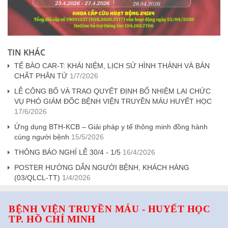
TIN KHÁC
TẾ BÀO CAR-T: KHÁI NIỆM, LỊCH SỬ HÌNH THÀNH VÀ BẢN
CHẤT PHÂN TỬ
1/7/2026
LỄ CÔNG BỐ VÀ TRAO QUYẾT ĐỊNH BỔ NHIỆM LẠI CHỨC
VỤ PHÓ GIÁM ĐỐC BỆNH VIỆN TRUYỀN MÁU HUYẾT HỌC
17/6/2026
Ứng dụng BTH-KCB – Giải pháp y tế thông minh đồng hành
cùng người bệnh
15/5/2026
THÔNG BÁO NGHỈ LỄ 30/4 - 1/5
16/4/2026
POSTER HƯỚNG DẪN NGƯỜI BỆNH, KHÁCH HÀNG
(03/QLCL-TT)
1/4/2026
BỆNH VIỆN TRUYỀN MÁU - HUYẾT HỌC
TP. HỒ CHÍ MINH