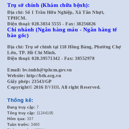
Trụ sở chính
(Khám chữa bệnh):
Địa chỉ: Số 1 Trần Hữu Nghiệp, Xã Tân Nhựt,
TPHCM.
Điện thoại: 028.3834 5555 - Fax: 38256826
Chi nhánh
(Ngân hàng máu - Ngân hàng tế
bào gốc)
Địa chỉ: Trụ sở chính tại 118 Hồng Bàng, Phường Chợ
Lớn, TP. Hồ Chí Minh.
Điện thoại: 028.39571342 - Fax: 38552978
Email:
bv.tmhh@tphcm.gov.vn
Website: http://bth.org.vn
Giấy phép: 23543/GP
Copyright© 2016
BVHH
. All right Reserved.
Thống kê:
Đang truy cập:
7
Tổng truy cập:
11244195
Hôm qua:
337
Tuần trước:
3480