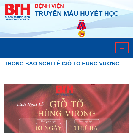
BỆNH VIỆN
TRUYỀN MÁU HUYẾT HỌC
Khám chữa bệnh
THÔNG BÁO NGHỈ LỄ GIỖ TỔ HÙNG VƯƠNG