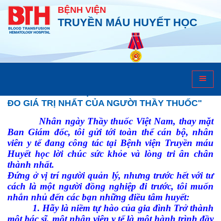
BỆNH VIỆN
TRUYỀN MÁU HUYẾT HỌC
Khám chữa bệnh
"LÒNG TIN CỦA BỆNH NHÂN CHÍNH LÀ THƯỚC
ĐO GIÁ TRỊ NHẤT CỦA NGƯỜI THẦY THUỐC"
Nhân ngày Thầy thuốc Việt Nam, thay mặt
Ban Giám đốc, tôi gửi tới toàn thể cán bộ, nhân
viên y tế đang công tác tại Bệnh viện Truyền máu
Huyết học lời chúc sức khỏe và lòng tri ân chân
thành nhất.
Đứng ở vị trí người quản lý, nhưng trước hết với tư
cách là một người đồng nghiệp đi trước, tôi muốn
nhắn nhủ đến các bạn những điều tâm huyết:
1. Hãy là niềm tự hào của gia đình Trở thành
một bác sĩ, một nhân viên y tế là một hành trình đầy