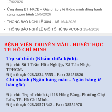
17/6/2026
Ứng dụng BTH-KCB – Giải pháp y tế thông minh đồng hành
cùng người bệnh
15/5/2026
THÔNG BÁO NGHỈ LỄ 30/4 - 1/5
16/4/2026
THÔNG BÁO NGHỈ LỄ GIỖ TỔ HÙNG VƯƠNG
15/4/2026
BỆNH VIỆN TRUYỀN MÁU - HUYẾT HỌC
TP. HỒ CHÍ MINH
Trụ sở chính
(Khám chữa bệnh):
Địa chỉ: Số 1 Trần Hữu Nghiệp, Xã Tân Nhựt,
TPHCM.
Điện thoại: 028.3834 5555 - Fax: 38256826
Chi nhánh
(Ngân hàng máu - Ngân hàng tế
bào gốc)
Địa chỉ: Trụ sở chính tại 118 Hồng Bàng, Phường Chợ
Lớn, TP. Hồ Chí Minh.
Điện thoại: 028.39571342 - Fax: 38552978