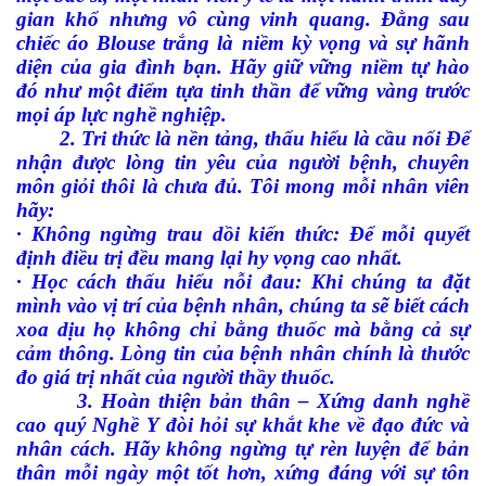
gian khổ nhưng vô cùng vinh quang. Đằng sau
chiếc áo Blouse trắng là niềm kỳ vọng và sự hãnh
diện của gia đình bạn. Hãy giữ vững niềm tự hào
đó như một điểm tựa tinh thần để vững vàng trước
mọi áp lực nghề nghiệp.
2. Tri thức là nền tảng, thấu hiểu là cầu nối Để
nhận được lòng tin yêu của người bệnh, chuyên
môn giỏi thôi là chưa đủ. Tôi mong mỗi nhân viên
hãy:
· Không ngừng trau dồi kiến thức: Để mỗi quyết
định điều trị đều mang lại hy vọng cao nhất.
· Học cách thấu hiểu nỗi đau: Khi chúng ta đặt
mình vào vị trí của bệnh nhân, chúng ta sẽ biết cách
xoa dịu họ không chỉ bằng thuốc mà bằng cả sự
cảm thông. Lòng tin của bệnh nhân chính là thước
đo giá trị nhất của người thầy thuốc.
3. Hoàn thiện bản thân – Xứng danh nghề
cao quý Nghề Y đòi hỏi sự khắt khe về đạo đức và
nhân cách. Hãy không ngừng tự rèn luyện để bản
thân mỗi ngày một tốt hơn, xứng đáng với sự tôn