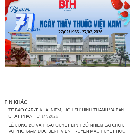
TIN KHÁC
TẾ BÀO CAR-T: KHÁI NIỆM, LỊCH SỬ HÌNH THÀNH VÀ BẢN
CHẤT PHÂN TỬ
1/7/2026
LỄ CÔNG BỐ VÀ TRAO QUYẾT ĐỊNH BỔ NHIỆM LẠI CHỨC
VỤ PHÓ GIÁM ĐỐC BỆNH VIỆN TRUYỀN MÁU HUYẾT HỌC